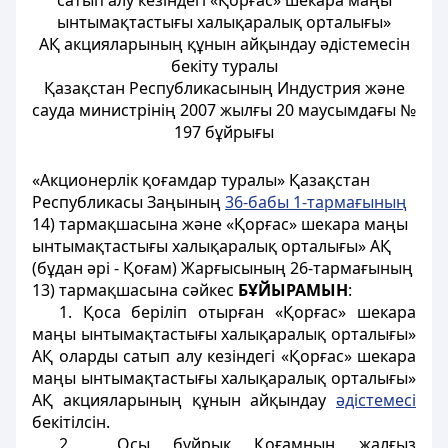
сатып алу кезіндегі «Қорғас» шекара маңы
ынтымақтастығы халықаралық орталығы»
АҚ акцияларының құнын айқындау әдістемесін
бекіту туралы
Қазақстан Республикасының Индустрия және
сауда министрінің 2007 жылғы 20 маусымдағы №
197 бұйрығы
«Акционерлік қоғамдар туралы» Қазақстан
Республикасы Заңының
36-бабы 1-тармағының
14) тармақшасына және «Қорғас» шекара маңы
ынтымақтастығы халықаралық орталығы» АҚ
(бұдан әрі - Қоғам) Жарғысының 26-тармағының
13) тармақшасына сәйкес
БҰЙЫРАМЫН
:
1. Қоса беріліп отырған «Қорғас» шекара
маңы ынтымақтастығы халықаралық орталығы»
АҚ оларды сатып алу кезіндегі «Қорғас» шекара
маңы ынтымақтастығы халықаралық орталығы»
АҚ акцияларының құнын айқындау
әдістемесі
бекітілсін.
2. Осы бұйрық Қоғамның жалғыз