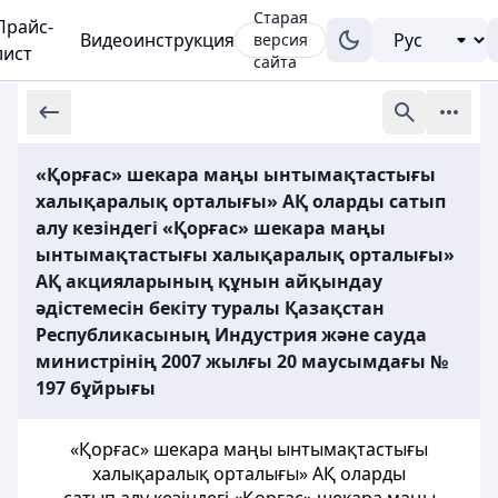
Старая
Прайс-
Видеоинструкция
версия
лист
сайта
«Қорғас» шекара маңы ынтымақтастығы
халықаралық орталығы» АҚ оларды сатып
алу кезіндегі «Қорғас» шекара маңы
ынтымақтастығы халықаралық орталығы»
АҚ акцияларының құнын айқындау
әдістемесін бекіту туралы Қазақстан
Республикасының Индустрия және сауда
министрінің 2007 жылғы 20 маусымдағы №
197 бұйрығы
«Қорғас» шекара маңы ынтымақтастығы
халықаралық орталығы» АҚ оларды