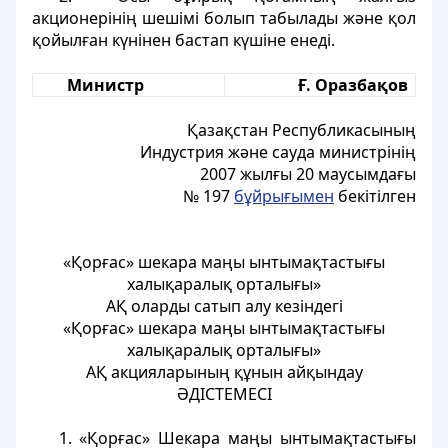
акционерінің шешімі болып табылады және қол
қойылған күнінен бастап күшіне енеді.
Министр
Ғ. Оразбақов
Қазақстан Республикасының
Индустрия және сауда министрінің
2007 жылғы 20 маусымдағы
№ 197
бұйрығымен
бекітілген
«Қорғас» шекара маңы ынтымақтастығы
халықаралық орталығы»
АҚ оларды сатып алу кезіндегі
«Қорғас» шекара маңы ынтымақтастығы
халықаралық орталығы»
АҚ акцияларының құнын айқындау
ӘДІСТЕМЕСІ
1. «Қорғас» Шекара маңы ынтымақтастығы