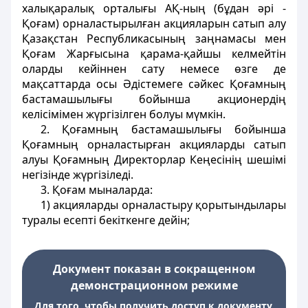
халықаралық орталығы АҚ-ның (бұдан әрі -
Қоғам) орналастырылған акцияларын сатып алу
Қазақстан Республикасының заңнамасы мен
Қоғам Жарғысына қарама-қайшы келмейтін
оларды кейіннен сату немесе өзге де
мақсаттарда осы Әдістемеге сәйкес Қоғамның
бастамашылығы бойынша акционердің
келісімімен жүргізілген болуы мүмкін.
2. Қоғамның бастамашылығы бойынша
Қоғамның орналастырған акцияларды сатып
алуы Қоғамның Директорлар Кеңесінің шешімі
негізінде жүргізіледі.
3. Қоғам мыналарда:
1) акцияларды орналастыру қорытындылары
туралы есепті бекіткенге дейін;
Документ показан в сокращенном
демонстрационном режиме
Для того, чтобы получить доступ к документу,