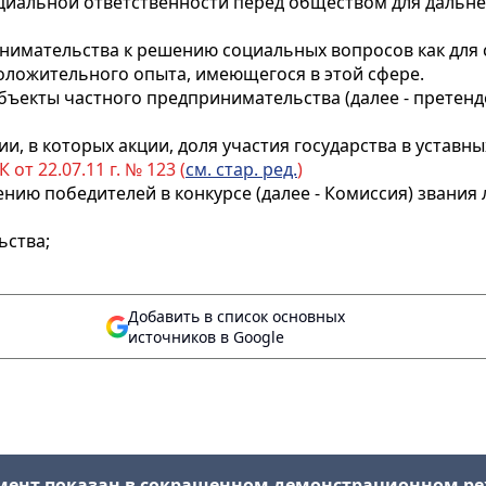
иальной ответственности перед обществом для дальне
нимательства к решению социальных вопросов как для с
оложительного опыта, имеющегося в этой сфере.
убъекты частного предпринимательства (далее - претенд
и, в которых акции, доля участия государства в уставн
от 22.07.11 г. № 123 (
см. стар. ред.
)
нию победителей в конкурсе (далее - Комиссия) звания
ьства;
Добавить в список основных
источников в Google
мент показан в сокращенном демонстрационном р