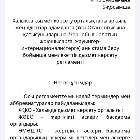
№ 19 бұйрығына
5-қосымша
Халыққа қызмет көрсету орталықтары арқылы
жеңілдігі бар адамдарға (Ұлы Отан соғысына
қатысушыларына, Чернобыль апатын
жоюшыларға, жауынгер-
интернационалистерге) анықтама беру
бойынша мемлекеттік қызмет көрсету
регламенті
1. Негізгі ұғымдар
1. Осы регламентте мынадай терминдер мен
аббревиатуралар пайдаланылады:
ХҚКО - Халыққа қызмет көрсету орталығы;
ЖӘБО - жергілікті әскери басқарма
органдары;
ӘМӘШТО - жергілікті әскери басқарма
органдарының әскери міндеттілер мен әскерге