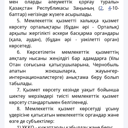
мен оларды әлеуметтiк қорғау туралы»
Қазақстан Республикасы Заңының (
2
,
4
-10-
баптар) негізінде жүзеге асырылады.
5. Мемлекеттік қызметті халыққа қызмет
көрсету орталықтары (бұдан әрі - Орталық)
арқылы жергілікті әскери басқарма органдары
(қала, аудан), (бұдан әрі - уәкілетті орган)
көрсетеді.
6. Көрсетілетін мемлекеттік қызметтің
аяқталу нысаны жеңілдігі бар адамдарға (Ұлы
Отан соғысына қатысушыларына, Чернобыль
апатын жоюшыларға, жауынгер-
интернационалистерге) анықтама беру болып
табылады.
7. Қызмет көрсету кезінде уақыт бойынша
шектеу мерзімдері тиісті мемлекеттік қызмет
көрсету стандартымен белгіленеді.
8. Мемлекеттік қызмет көрсетуді ұсыну
үдерісіне қатысатын мемлекеттік органдар және
өзге де субъектілер:
1) ХҚКО - құжаттарды қабылдау және беру;