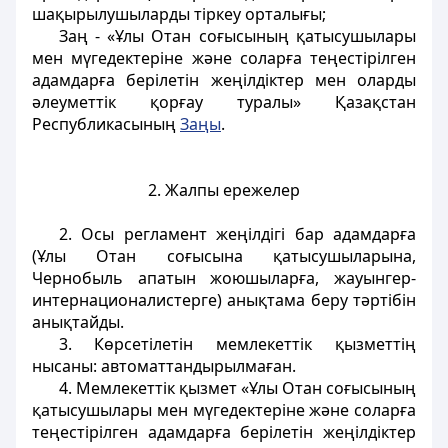
шақырылушыларды тіркеу орталығы;
Заң - «Ұлы Отан соғысының қатысушылары
мен мүгедектерiне және соларға теңестiрiлген
адамдарға берiлетiн жеңiлдiктер мен оларды
әлеуметтiк қорғау туралы» Қазақстан
Республикасының
Заңы
.
2. Жалпы ережелер
2. Осы регламент жеңілдігі бар адамдарға
(Ұлы Отан соғысына қатысушыларына,
Чернобыль апатын жоюшыларға, жауынгер-
интернационалистерге) анықтама беру тәртібін
анықтайды.
3. Көрсетілетін мемлекеттік қызметтің
нысаны: автоматтандырылмаған.
4. Мемлекеттік қызмет «Ұлы Отан соғысының
қатысушылары мен мүгедектерiне және соларға
теңестiрiлген адамдарға берiлетiн жеңiлдiктер