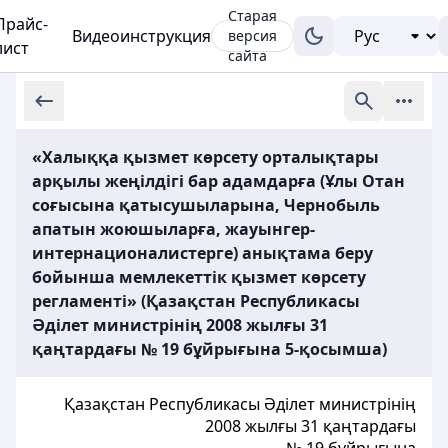
Старая
Прайс-
Видеоинструкция
версия
лист
сайта
«Халыққа қызмет көрсету орталықтары
арқылы жеңілдігі бар адамдарға (Ұлы Отан
соғысына қатысушыларына, Чернобыль
апатын жоюшыларға, жауынгер-
интернационалистерге) анықтама беру
бойынша мемлекеттік қызмет көрсету
регламенті» (Қазақстан Республикасы
Әділет министрінің 2008 жылғы 31
қаңтардағы № 19 бұйрығына 5-қосымша)
Қазақстан Республикасы Әділет министрінің
2008 жылғы 31 қаңтардағы