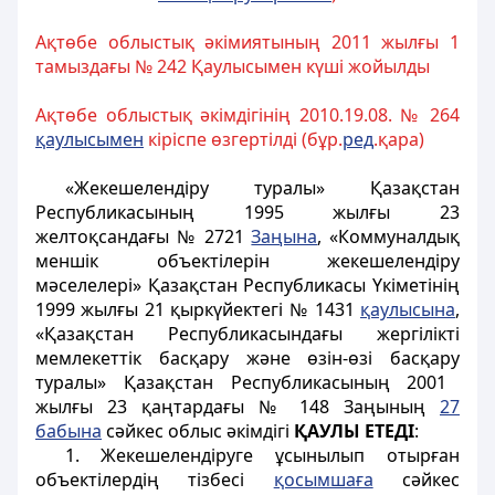
Ақтөбе облыстық әкімиятының 2011 жылғы 1
тамыздағы № 242 Қаулысымен күші жойылды
Ақтөбе облыстық әкімдігінің 2010.19.08. № 264
қаулысымен
кіріспе өзгертілді (бұр.
ред
.қара)
«Жекешелендіру туралы» Қазақстан
Республикасының 1995 жылғы 23
желтоқсандағы № 2721
Заңына
, «Коммуналдық
меншік объектілерін жекешелендіру
мәселелері» Қазақстан Республикасы Үкіметінің
1999 жылғы 21 қыркүйектегі № 1431
қаулысына
,
«Қазақстан Республикасындағы жергілікті
мемлекеттік басқару
және өзін-өзі басқару
туралы» Қазақстан Республикасының 2001
жылғы 23 қаңтардағы № 148 Заңының
27
бабына
сәйкес облыс әкімдігі
ҚАУЛЫ ЕТЕДІ
:
1. Жекешелендіруге ұсынылып отырған
объектілердің тізбесі
қосымшаға
сәйкес