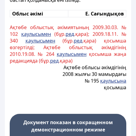
бастап қолданысқа енгізіледі.
Облыс әкімі
Е. Сағындықов
Ақтөбе облыстық әкімиятының 2009.30.03. №
102
қаулысымен
(бұр.
ред
.қара); 2009.18.11. №
340
қаулысымен
(бұр.
ред
.қара) қосымша
өзгертілді; Ақтөбе облыстық әкімдігінің
2010.19.08. № 264
қаулысымен
қосымша жаңа
редакцияда (бұр.
ред
.қара)
Ақтөбе облысы әкімдігінің
2008 жылғы 30 мамырдағы
№ 195
қаулысына
қосымша
Документ показан в сокращенном
демонстрационном режиме