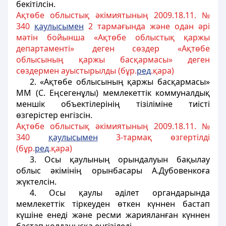
бекітілсін.
Ақтөбе облыстық әкімиятының 2009.18.11. №
340
қаулысымен
2 тармағында және одан әрі
мәтін бойынша «Ақтөбе облыстық қаржы
департаменті» деген сөздер «Ақтөбе
облысының қаржы басқармасы» деген
сөздермен ауыстырылды (бұр.
ред
.қара)
2. «
Ақтөбе облысының қаржы басқармасы
»
ММ (С. Еңсегенұлы) мемлекеттік коммуналдық
меншік объектілерінің тізіліміне тиісті
өзгерістер енгізсін.
Ақтөбе облыстық әкімиятының 2009.18.11. №
340
қаулысымен
3-тармақ өзгертілді
(бұр.
ред
.қара)
3. Осы қаулының орындалуын бақылау
облыс әкімінің орынбасары
А.Дубовенкоғ
а
жүктелсін.
4. Осы қаулы әділет органдарында
мемлекеттік тіркеуден өткен күннен бастап
күшіне енеді және ресми жарияланған күннен