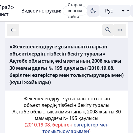
Старая
Прайс-
Видеоинструкция
версия
лист
сайта
«Жекешелендіруге ұсынылып отырған
объектілердің тізбесін бекіту туралы»
Ақтөбе облыстық әкімиятының 2008 жылғы
30 мамырдағы № 195 қаулысы (2010.19.08.
берілген өзгерістер мен толықтыруларымен)
(күші жойылды)
Жекешелендіруге ұсынылып отырған
объектілердің тізбесін бекіту туралы
Ақтөбе облыстық әкімиятының 2008 жылғы 30
мамырдағы № 195 қаулысы
(2010.19.08. берілген
өзгерістер мен
толықтыруларымен
)