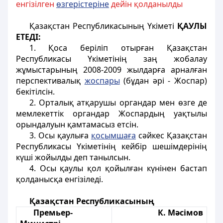
енгізілген
өзгерістеріне
дейін қолданылды
Қазақстан Республикасының Үкіметі
ҚАУЛЫ
ЕТЕДI:
1. Қоса беріліп отырған Қазақстан
Республикасы Үкіметінің заң жобалау
жұмыстарының 2008-2009 жылдарға арналған
перспективалық
жоспары
(бұдан әрі - Жоспар)
бекітілсін.
2. Орталық атқарушы органдар мен өзге де
мемлекеттік органдар Жоспардың уақтылы
орындалуын қамтамасыз етсін.
3. Осы қаулыға
қосымшаға
сәйкес Қазақстан
Республикасы Үкіметінің кейбір шешімдерінің
күші жойылды деп танылсын.
4. Осы қаулы қол қойылған күнінен бастап
қолданысқа енгізіледі.
Қазақстан Республикасының
Премьер-
К. Мәсімов