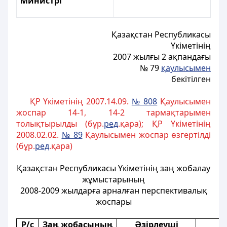
Министрі
Қазақстан Республикасы
Үкіметінің
2007 жылғы 2 ақпандағы
№ 79
қаулысымен
бекітілген
ҚР Үкіметінің 2007.14.09.
№ 808
Қаулысымен
жоспар 14-1, 14-2 тармақтарымен
толықтырылды (бұр.
ред
.қара); ҚР Үкіметінің
2008.02.02.
№ 89
Қаулысымен жоспар өзгертілді
(бұр.
ред
.қара)
Қазақстан Республикасы Үкіметінің заң жобалау
жұмыстарының
2008-2009 жылдарға арналған перспективалық
жоспары
Р/с
Заң жобасының
Әзірлеуші