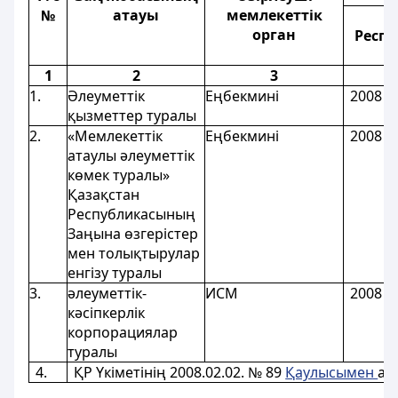
№
атауы
мемлекеттік
орган
Респу
м
1
2
3
1.
Әлеуметтік
Еңбекмині
2008 ж
қызметтер туралы
2.
«Мемлекеттік
Еңбекмині
2008 ж
атаулы әлеуметтік
көмек туралы»
Қазақстан
Республикасының
Заңына өзгерістер
мен толықтырулар
енгізу туралы
3.
әлеуметтік-
ИСМ
2008 ж
кәсіпкерлік
корпорациялар
туралы
4.
ҚР Үкіметінің 2008.02.02. № 89
Қаулысымен
ал