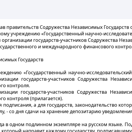
ав правительств Содружества Независимых Государств о
ому учреждению «Государственный научно-исследовате
 организации государств-участников Содружества Неза
осударственного и международного финансового контро
исимых Государств
реждению «Государственный научно-исследовательский
низации государств-участников Содружества Независ
го контроля.
зации государств-участников Содружества Независ
о контроля (прилагается).
ня подписания, а для государств, законодательство кот
илу, - со дня сдачи на хранение депозитарию уведомлен
ода в одном подлинном экземпляре на русском языке. П
, который направит каждому государству, подписавшему