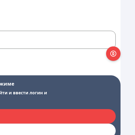
ежиме
йти и ввести логин и