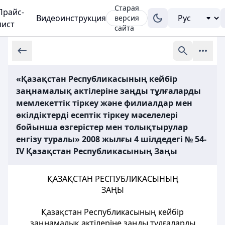
Старая
Прайс-
Видеоинструкция
версия
лист
сайта
«Қазақстан Республикасының кейбір
заңнамалық актілеріне заңды тұлғаларды
мемлекеттік тіркеу және филиалдар мен
өкілдіктерді есептік тіркеу мәселелері
бойынша өзгерістер мен толықтырулар
енгізу туралы» 2008 жылғы 4 шілдедегі № 54-
ІV Қазақстан Республикасының Заңы
ҚАЗАҚСТАН РЕСПУБЛИКАСЫНЫҢ
ЗАҢЫ
Қазақстан Республикасының кейбір
заңнамалық актілеріне заңды тұлғаларды