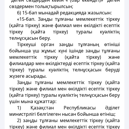
деген сөздерден кейін « (бар екендігі)» деген
сөздермен толықтырылсын;
6) 15-бап мынадай редакцияда жазылсын:
«15-бап. Заңды тұлғаны мемлекеттік тіркеу
(қайта тіркеу) және филиал мен өкілдікті есептік
тіркеу (қайта тіркеу) туралы куәліктің
телнұсқасын беру.
Тіркеуші орган заңды тұлғаның өтініші
бойынша үш жұмыс күні ішінде заңды тұлғаны
мемлекеттік тіркеу (қайта тіркеу) және
филиалдар мен өкілдіктерді есептік тіркеу (қайта
тіркеу) туралы куәліктің телнұсқасын беруді
жүзеге асырады.
Заңды тұлғаны мемлекеттік тіркеу (қайта
тіркеу) және филиал мен өкілдікті есептік тіркеу
(қайта тіркеу) туралы куәліктің телнұсқасын беру
үшін мына құжаттар:
1) Қазақстан Республикасы Әділет
министрлігі белгілеген нысан бойынша өтініш;
2) заңды тұлғаны мемлекеттік тіркеу (қайта
тіркеу) және филиал мен өкілдікті есептік тіркеу