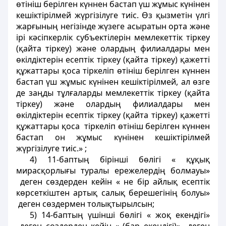
өтініш берілген күннен бастап үш жұмыс күнінен
кешіктірілмей жүргізілуге тиіс. Өз қызметін үлгі
жарғының негізінде жүзеге асыратын орта және
ірі кәсіпкерлік субъектілерін мемлекеттік тіркеу
(қайта тіркеу) және олардың филиалдары мен
өкілдіктерін есептік тіркеу (қайта тіркеу) қажетті
құжаттары қоса тіркеліп өтініш берілген күннен
бастап үш жұмыс күнінен кешіктірілмей, ал өзге
де заңды тұлғаларды мемлекеттік тіркеу (қайта
тіркеу) және олардың филиалдары мен
өкілдіктерін есептік тіркеу (қайта тіркеу) қажетті
құжаттары қоса тіркеліп өтініш берілген күннен
бастап он жұмыс күнінен кешіктірілмей
жүргізілуге тиіс.» ;
4) 11-баптың бірінші бөлігі « құқық
мирасқорлығы туралы ережелердің болмауы»
деген сөздерден кейін « не бір айлық есептік
көрсеткіштен артық салық берешегінің болуы»
деген сөздермен толықтырылсын;
5) 14-баптың үшінші бөлігі « жоқ екендігі»