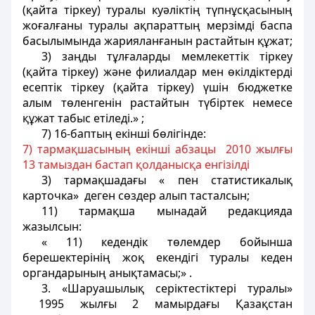
(қайта тіркеу) туралы куәліктің түпнұсқасының
жоғалғаны туралы ақпараттың мерзімді баспа
басылымында жарияланғанын растайтын құжат;
3) заңды тұлғаларды мемлекеттік тіркеу
(қайта тіркеу) және филиалдар мен өкілдіктерді
есептік тіркеу (қайта тіркеу) үшін бюджетке
алым төленгенін растайтын түбіртек немесе
құжат табыс етіледі.» ;
7) 16-баптың екінші бөлігінде:
7) тармақшасының екінші абзацы 2010 жылғы
13 тамыздан бастап қолданысқа енгізілді
3) тармақшадағы « пен статистикалық
карточка» деген сөздер алып тасталсын;
11) тармақша мынадай редакцияда
жазылсын:
« 11) кедендік төлемдер бойынша
берешектерінің жоқ екендігі туралы кеден
органдарының анықтамасы;» .
3. «Шаруашылық серіктестіктері туралы»
1995 жылғы 2 мамырдағы Қазақстан