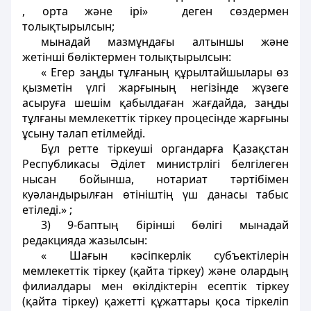
, орта және ірі» деген сөздермен
толықтырылсын;
мынадай мазмұндағы алтыншы және
жетінші бөліктермен толықтырылсын:
« Егер заңды тұлғаның құрылтайшылары өз
қызметін үлгі жарғының негізінде жүзеге
асыруға шешім қабылдаған жағдайда, заңды
тұлғаны мемлекеттік тіркеу процесінде жарғыны
ұсыну талап етілмейді.
Бұл ретте тіркеуші органдарға Қазақстан
Республикасы Әділет министрлігі белгілеген
нысан бойынша, нотариат тәртібімен
куәландырылған өтініштің үш данасы табыс
етіледі.» ;
3) 9-баптың бірінші бөлігі мынадай
редакцияда жазылсын:
« Шағын кәсіпкерлік субъектілерін
мемлекеттік тіркеу (қайта тіркеу) және олардың
филиалдары мен өкілдіктерін есептік тіркеу
(қайта тіркеу) қажетті құжаттары қоса тіркеліп