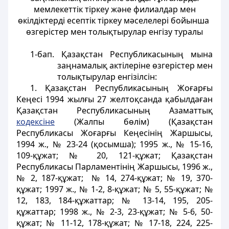
мемлекеттік тіркеу және филиалдар мен
өкілдіктерді есептік тіркеу мәселелері бойынша
өзгерістер мен толықтырулар енгізу туралы
1-бап
. Қазақстан Республикасының мына
заңнамалық актілеріне өзгерістер мен
толықтырулар енгізілсін:
1. Қазақстан Республикасының Жоғарғы
Кеңесі 1994 жылғы 27 желтоқсанда қабылдаған
Қазақстан Республикасының Азаматтық
кодексіне
(Жалпы бөлім) (Қазақстан
Республикасы Жоғарғы Кеңесінің Жаршысы,
1994 ж., № 23-24 (қосымша); 1995 ж., № 15-16,
109-құжат; № 20, 121-құжат; Қазақстан
Республикасы Парламентінің Жаршысы, 1996 ж.,
№ 2, 187-құжат; № 14, 274-құжат; № 19, 370-
құжат; 1997 ж., № 1-2, 8-құжат; № 5, 55-құжат; №
12, 183, 184-құжаттар; № 13-14, 195, 205-
құжаттар; 1998 ж., № 2-3, 23-құжат; № 5-6, 50-
құжат; № 11-12, 178-құжат; № 17-18, 224, 225-