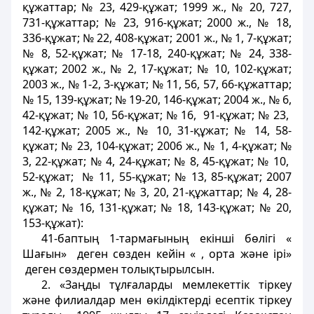
құжаттар; № 23, 429-құжат; 1999 ж., № 20, 727,
731-құжаттар; № 23, 916-құжат; 2000 ж., № 18,
336-құжат; № 22, 408-құжат; 2001 ж., № 1, 7-құжат;
№ 8, 52-құжат; № 17-18, 240-құжат; № 24, 338-
құжат; 2002 ж., № 2, 17-құжат; № 10, 102-құжат;
2003 ж., № 1-2, 3-құжат; № 11, 56, 57, 66-құжаттар;
№ 15, 139-құжат; № 19-20, 146-құжат; 2004 ж., № 6,
42-құжат; № 10, 56-құжат; № 16, 91-құжат; № 23,
142-құжат; 2005 ж., № 10, 31-құжат; № 14, 58-
құжат; № 23, 104-құжат; 2006 ж., № 1, 4-құжат; №
3, 22-құжат; № 4, 24-құжат; № 8, 45-құжат; № 10,
52-құжат; № 11, 55-құжат; № 13, 85-құжат; 2007
ж., № 2, 18-құжат; № 3, 20, 21-құжаттар; № 4, 28-
құжат; № 16, 131-құжат; № 18, 143-құжат; № 20,
153-құжат):
41-баптың 1-тармағының екінші бөлігі «
Шағын» деген сөзден кейін « , орта және ірі»
деген сөздермен толықтырылсын.
2. «Заңды тұлғаларды мемлекеттік тіркеу
және филиалдар мен өкілдіктерді есептік тіркеу