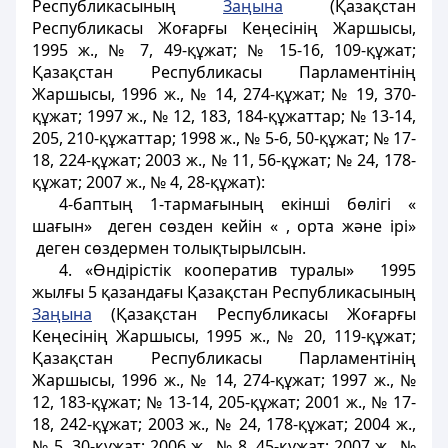
Республикасының
Заңына
(Қазақстан
Республикасы Жоғарғы Кеңесінің Жаршысы,
1995 ж., № 7, 49-құжат; № 15-16, 109-құжат;
Қазақстан Республикасы Парламентінің
Жаршысы, 1996 ж., № 14, 274-құжат; № 19, 370-
құжат; 1997 ж., № 12, 183, 184-құжаттар; № 13-14,
205, 210-құжаттар; 1998 ж., № 5-6, 50-құжат; № 17-
18, 224-құжат; 2003 ж., № 11, 56-құжат; № 24, 178-
құжат; 2007 ж., № 4, 28-құжат):
4-баптың 1-тармағының екінші бөлігі «
шағын» деген сөзден кейін « , орта және ірі»
деген сөздермен толықтырылсын.
4. «Өндірістік кооператив туралы» 1995
жылғы 5 қазандағы Қазақстан Республикасының
Заңына
(Қазақстан Республикасы Жоғарғы
Кеңесінің Жаршысы, 1995 ж., № 20, 119-құжат;
Қазақстан Республикасы Парламентінің
Жаршысы, 1996 ж., № 14, 274-құжат; 1997 ж., №
12, 183-құжат; № 13-14, 205-құжат; 2001 ж., № 17-
18, 242-құжат; 2003 ж., № 24, 178-құжат; 2004 ж.,
№ 5, 30-құжат; 2006 ж., № 8, 45-құжат; 2007 ж., №