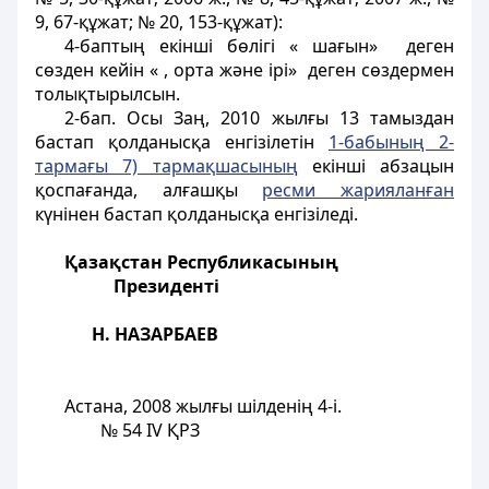
9, 67-құжат; № 20, 153-құжат):
4-баптың екінші бөлігі « шағын» деген
сөзден кейін « , орта және ірі» деген сөздермен
толықтырылсын.
2-бап
. Осы Заң, 2010 жылғы 13 тамыздан
бастап қолданысқа енгізілетін
1-бабының 2-
тармағы 7) тармақшасының
екінші абзацын
қоспағанда, алғашқы
ресми жарияланған
күнінен бастап қолданысқа енгізіледі.
Қазақстан Республикасының
Президенті
Н. НАЗАРБАЕВ
Астана, 2008 жылғы шілденің 4-і.
№ 54 ІV ҚРЗ