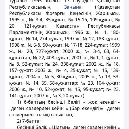
туралы» 1995 жылғы 17 сәуірдегі Қазақстан
Республикасының
Заңына
(Қазақстан
Республикасы Жоғарғы Кеңесінің Жаршысы,
1995 ж., № 3-4, 35-құжат; № 15-16, 109-құжат; №
20, 121-құжат; Қазақстан Республикасы
Парламентінің Жаршысы, 1996 ж., № 1, 180-
құжат; № 14, 274-құжат; 1997 ж., № 12, 183-құжат;
1998 ж., № 5-6, 50-құжат; № 17-18, 224-құжат; 1999
ж., № 20, 727-құжат; 2000 ж., № 3-4, 63, 64-
құжаттар; № 22, 408-құжат; 2001 ж., № 1, 1-құжат;
№ 8, 52-құжат; № 24, 338-құжат; 2002 ж., № 18,
157-құжат; 2003 ж., № 4, 25-құжат; № 15, 139-
құжат; 2004 ж., № 5, 30-құжат; 2005 ж., № 13, 53-
құжат; № 14, 55, 58-құжаттар; № 23, 104-құжат;
2006 ж., № 10, 52-құжат; № 15, 95-құжат; № 23,
141-құжат; 2007 ж., № 3, 20-құжат):
1) 6-баптың бесінші бөлігі « жоқ екендігі»
деген сөздерден кейін « (бар екендігі)» деген
сөздермен толықтырылсын;
2) 7-бапта:
бесінші бөлік « Шағын» деген сөзден кейін «