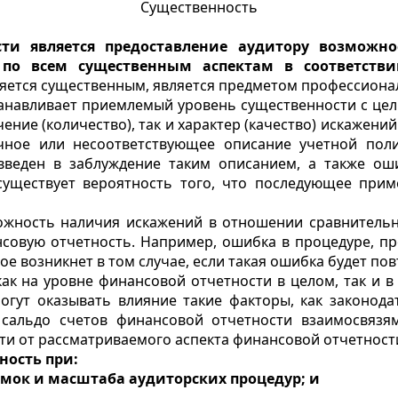
Существенность
ти является предоставление аудитору возможно
 по всем существенным аспектам в соответств
ляется существенным, является предметом профессиона
станавливает приемлемый уровень существенности с це
ачение (количество), так и характер (качество) искаж
чное или несоответствующее описание учетной полит
введен в заблуждение таким описанием, а также о
существует вероятность того, что последующее при
ожность наличия искажений в отношении сравнительн
нсовую отчетность. Например, ошибка в процедуре, пр
е возникнет в том случае, если такая ошибка будет по
как на уровне финансовой отчетности в целом, так и в
гут оказывать влияние такие факторы, как законода
альдо счетов финансовой отчетности взаимосвязя
ти от рассматриваемого аспекта финансовой отчетност
ность при:
мок и масштаба аудиторских процедур; и