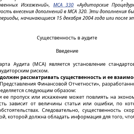
твенных Искажений»,
МСА 330
«Аудиторские Процеду
сть внесения дополнений в МСА 320. Эти дополнения бы
риоды, начинающиеся 15 декабря 2004 года или после э
Существенность в аудите
Введение
рта Аудита (МСА) является установление стандарто
аудиторским риском.
 должен рассматривать существенность и ее взаимо
и Представления Финансовой Отчетности», разработа
ределяется следующим образом:
и ее пропуск или искажение может повлиять на эконо
сть зависит от величины статьи или ошибки, по ко
стоятельствах. Следовательно, существенность скор
ой, которой должна обладать информация для того, что