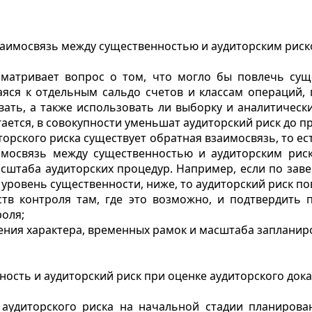
аимосвязь между существенностью и аудиторским рис
сматривает вопрос о том, что могло бы повлечь сущ
яся к отдельным сальдо счетов и классам операций, 
овать, а также использовать ли выборку и аналитическ
гается, в совокупности уменьшат аудиторский риск до п
орского риска существует обратная взаимосвязь, то е
аимосвязь между существенностью и аудиторским ри
асштаба аудиторских процедур. Например, если по зав
уровень существенности, ниже, то аудиторский риск по
ств контроля там, где это возможно, и подтвердить
оля;
ения характера, временных рамок и масштаба запланир
ость и аудиторский риск при оценке аудиторского док
 аудиторского риска на начальной стадии планирова