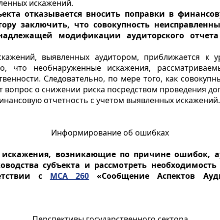
вленных искажений.
бъекта отказывается вносить поправки в финансо
тору заключить, что совокупность неисправленны
 надлежащей модификации аудиторского отчета
скажений, выявленных аудитором, приближается к 
ого, что необнаруженные искажения, рассматривае
твенности. Следовательно, по мере того, как совокуп
т вопрос о снижении риска посредством проведения до
финансовую отчетность с учетом выявленных искажений.
Информирование об ошибках
 искажения, возникающие по причине ошибок, а
оводства субъекта и рассмотреть необходимость
ветствии с
МСА 260
«Сообщение Аспектов Ауд
Перспективы государственного сектора