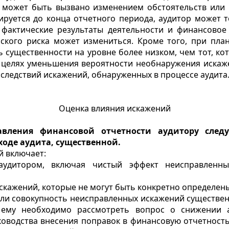
о может быть вызвано изменением обстоятельств или
нируется до конца отчетного периода, аудитор может 
 фактические результаты деятельности и финансовое
ского риска может измениться. Кроме того, при пла
существенности на уровне более низком, чем тот, ко
в целях уменьшения вероятности необнаружения искаже
следствий искажений, обнаруженных в процессе аудита
Оценка влияния искажений
авления финансовой отчетности аудитору следуе
оде аудита, существенной.
й включает:
 аудитором, включая чистый эффект неисправленн
скажений, которые не могут быть конкретно определены
 ли совокупность неисправленных искажений существенн
 ему необходимо рассмотреть вопрос о снижении 
ководства внесения поправок в финансовую отчетност