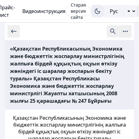
Старая
Прайс-
Видеоинструкция
версия
лист
сайта
«Қазақстан Республикасының Экономика
және бюджеттік жоспарлау министрлігінің
жалпыға бірдей құқықтық оқуын өткізу
жөніндегі іс шаралар жоспарын бекіту
туралы» Қазақстан Республикасы
Экономика және бюджеттік жоспарлау
министрлігі Жауапты хатшысының 2008
жылғы 25 қарашадағы № 247 Бұйрығы
Қазақстан Республикасының Экономика және
бюджеттік жоспарлау министрлігінің жалпыға
бiрдей құқықтық оқуын өткізу жөніндегі іс
шаралар жоспарын бекіту туралы