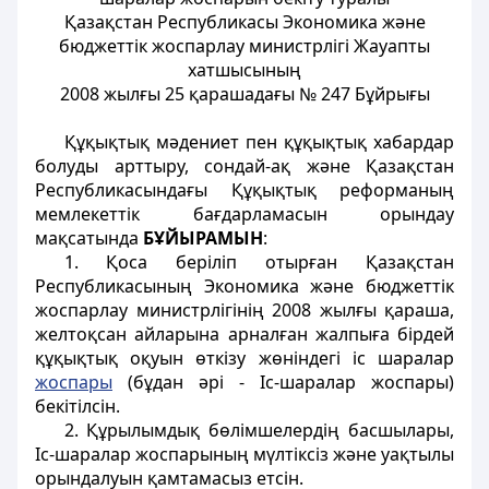
Қазақстан Республикасы Экономика және
бюджеттік жоспарлау министрлігі Жауапты
хатшысының
2008 жылғы 25 қарашадағы № 247 Бұйрығы
Құқықтық мәдениет пен құқықтық хабардар
болуды арттыру, сондай-ақ және Қазақстан
Республикасындағы Құқықтық реформаның
мемлекеттік бағдарламасын орындау
мақсатында
БҰЙЫРАМЫН
:
1. Қоса берiлiп отырған Қазақстан
Республикасының Экономика және бюджеттік
жоспарлау министрлігінің 2008 жылғы қараша,
желтоқсан айларына арналған жалпыға бiрдей
құқықтық оқуын өткізу жөніндегі іс шаралар
жоспары
(бұдан әрі - Іс-шаралар жоспары)
бекітілсін.
2. Құрылымдық бөлімшелердің басшылары,
Іс-шаралар жоспарының мүлтіксіз және уақтылы
орындалуын қамтамасыз етсін.