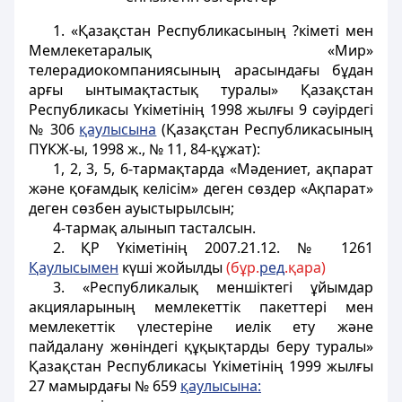
1. «Қазақстан Республикасының ?кіметi мен
Мемлекетаралық «Мир»
телерадиокомпаниясының арасындағы бұдан
арғы ынтымақтастық туралы» Қазақстан
Республикасы Үкіметінiң 1998 жылғы 9 сәуірдегі
№ 306
қаулысына
(Қазақстан Республикасының
ПYКЖ-ы, 1998 ж., № 11, 84-құжат):
1, 2, 3, 5, 6-тармақтарда «Мәдениет, ақпарат
және қоғамдық келісім» деген сөздер «Ақпарат»
деген сөзбен ауыстырылсын;
4-тармақ алынып тасталсын.
2.
ҚР Үкіметінің 2007.21.12. № 1261
Қаулысымен
күші жойылды
(бұр.
ред
.қара)
3. «Республикалық меншiктегi ұйымдар
акцияларының мемлекеттік пакеттерi мен
мемлекеттік үлестерiне иелiк ету және
пайдалану жөніндегі құқықтарды беру туралы»
Қазақстан Республикасы Үкіметінiң 1999 жылғы
27 мамырдағы № 659
қаулысына: