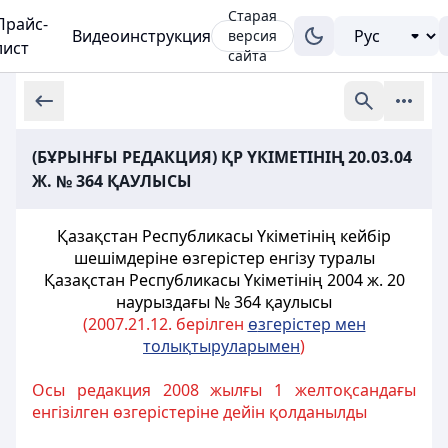
Старая
Прайс-
Видеоинструкция
версия
лист
сайта
(БҰРЫНҒЫ РЕДАКЦИЯ) ҚР ҮКІМЕТІНІҢ 20.03.04
Ж. № 364 ҚАУЛЫСЫ
Қазақстан Республикасы Үкіметінiң кейбір
шешiмдерiне өзгерістер
енгізу туралы
Қазақстан Республикасы Үкіметінің
2004 ж. 20
наурыздағы № 364 қаулысы
(2007.21.12. берілген
ө
згерістер мен
толы
қ
тыруларымен
)
Осы редакция 2008 жылғы 1 желтоқсандағы
енгізілген өзгерістеріне дейін қолданылды