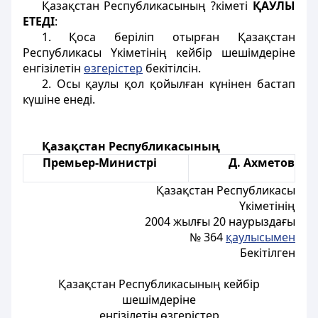
Қазақстан Республикасының ?кіметi
ҚАУЛЫ
ЕТЕДІ
:
1. Қоса берiлiп отырған Қазақстан
Республикасы Үкіметінiң кейбір шешiмдерiне
енгiзiлетiн
өзгерістер
бекітілсiн.
2. Осы қаулы қол қойылған күнiнен бастап
күшiне енедi.
Қазақстан Республикасының
Премьер-Министрі
Д. Ахметов
Қазақстан Республикасы
Үкіметінiң
2004 жылғы 20 наурыздағы
№ 364
қаулысымен
Бекiтiлген
Қазақстан Республикасының кейбір
шешімдеріне
енгізілетін өзгерістер