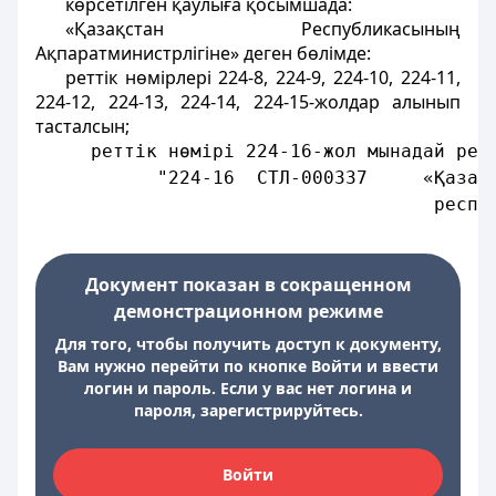
көрсетiлген қаулыға қосымшада:
«Қазақстан Республикасының
Ақпаратминистрлігіне» деген бөлiмде:
реттiк нөмiрлерi 224-8, 224-9, 224-10, 224-11,
224-12, 224-13, 224-14, 224-15-жолдар алынып
тасталсын;
     реттiк нөмiрi 224-16-жол мынадай ред
           "224-16  СТЛ-000337     «Қазақ
                                    респу
Документ показан в сокращенном
демонстрационном режиме
Для того, чтобы получить доступ к документу,
Вам нужно перейти по кнопке Войти и ввести
логин и пароль. Если у вас нет логина и
пароля, зарегистрируйтесь.
Войти