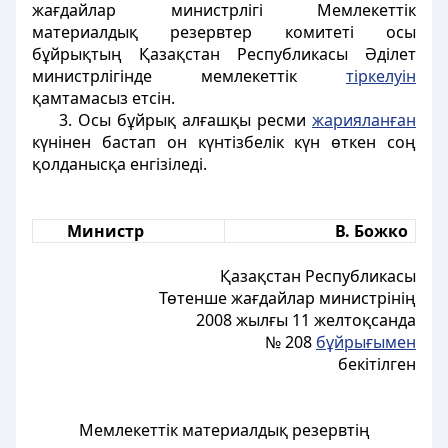
жағдайлар министрлігі Мемлекеттік
материалдық резервтер комитеті осы
бұйрықтың Қазақстан Республикасы Әділет
министрлігінде мемлекеттік
тіркелуін
қамтамасыз етсін.
3. Осы бұйрық алғашқы ресми
жарияланған
күнінен бастап он күнтізбелік күн өткен соң
қолданысқа енгізіледі.
Министр
В. Божко
Қазақстан Республикасы
Төтенше жағдайлар министрінің
2008 жылғы 11 желтоқсанда
№ 208
бұйрығымен
бекітілген
Мемлекеттік материалдық резервтің