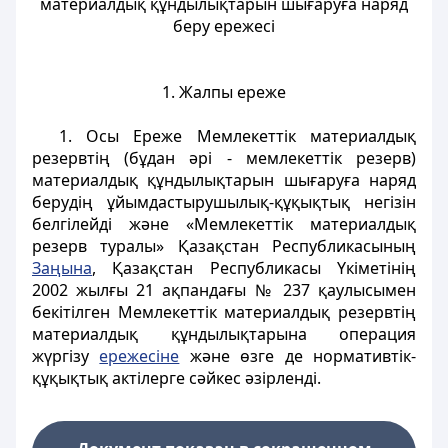
материалдық құндылықтарын шығаруға наряд
беру ережесі
1. Жалпы ереже
1. Осы Ереже Мемлекеттік материалдық
резервтің (бұдан әрі - мемлекеттік резерв)
материалдық құндылықтарын шығаруға наряд
берудің ұйымдастырушылық-құқықтық негізін
белгілейді және «Мемлекеттік материалдық
резерв туралы» Қазақстан Республикасының
Заңына
, Қазақстан Республикасы Үкіметінің
2002 жылғы 21 ақпандағы № 237 қаулысымен
бекітілген Мемлекеттік материалдық резервтің
материалдық құндылықтарына операция
жүргізу
ережесіне
және өзге де нормативтік-
құқықтық актілерге сәйкес әзірленді.