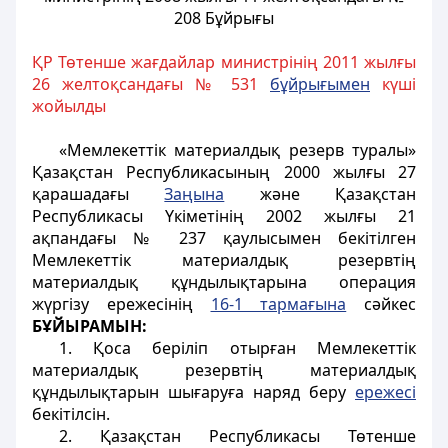
208 Бұйрығы
ҚР Төтенше жағдайлар министрінің 2011 жылғы
26 желтоқсандағы № 531
бұйрығымен
күші
жойылды
«Мемлекеттік материалдық резерв туралы»
Қазақстан Республикасының 2000 жылғы 27
қарашадағы
Заңына
және Қазақстан
Республикасы Үкіметінің 2002 жылғы 21
ақпандағы № 237 қаулысымен бекітілген
Мемлекеттік материалдық резервтің
материалдық құндылықтарына операция
жүргізу ережесінің
16-1 тармағына
сәйкес
БҰЙЫРАМЫН:
1. Қоса беріліп отырған Мемлекеттік
материалдық резервтің материалдық
құндылықтарын шығаруға наряд беру
ережесі
бекітілсін.
2. Қазақстан Республикасы Төтенше