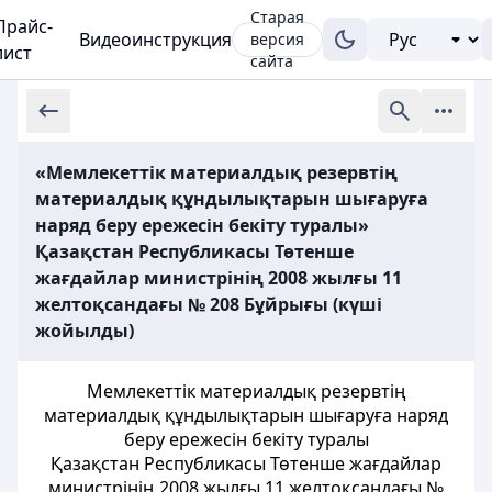
Старая
Прайс-
Видеоинструкция
версия
лист
сайта
«Мемлекеттік материалдық резервтің
материалдық құндылықтарын шығаруға
наряд беру ережесін бекіту туралы»
Қазақстан Республикасы Төтенше
жағдайлар министрінің 2008 жылғы 11
желтоқсандағы № 208 Бұйрығы (күші
жойылды)
Мемлекеттік материалдық резервтің
материалдық құндылықтарын шығаруға наряд
беру ережесін бекіту туралы
Қазақстан Республикасы Төтенше жағдайлар
министрінің 2008 жылғы 11 желтоқсандағы №