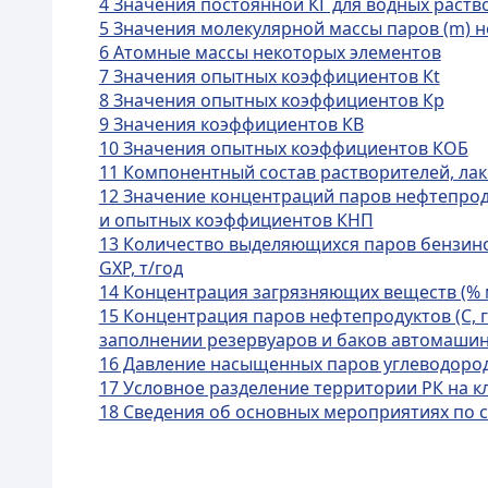
4 Значения постоянной КГ для водных раств
5 Значения молекулярной массы паров (m) н
6 Атомные массы некоторых элементов
7 Значения опытных коэффициентов Кt
8 Значения опытных коэффициентов Кр
9 Значения коэффициентов КВ
10 Значения опытных коэффициентов КОБ
11 Компонентный состав растворителей, лаков
12 Значение концентраций паров нефтепроду
и опытных коэффициентов КНП
13 Количество выделяющихся паров бензин
GХР, т/год
14 Концентрация загрязняющих веществ (% м
15 Концентрация паров нефтепродуктов (С, 
заполнении резервуаров и баков автомаши
16 Давление насыщенных паров углеводоро
17 Условное разделение территории РК на 
18 Сведения об основных мероприятиях по