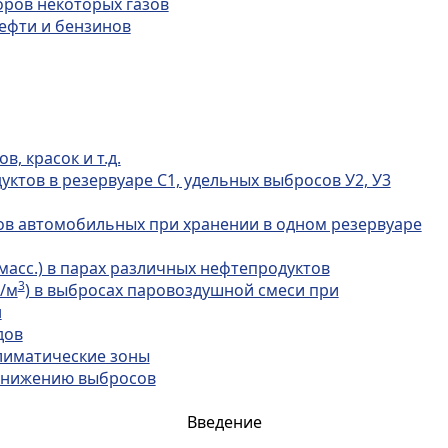
оров некоторых газов
ефти и бензинов
, красок и т.д.
ктов в резервуаре С1, удельных выбросов У2, У3
ов автомобильных при хранении в одном резервуаре
асс.) в парах различных нефтепродуктов
3
г/м
) в выбросах паровоздушной смеси при
н
дов
климатические зоны
 снижению выбросов
Введение