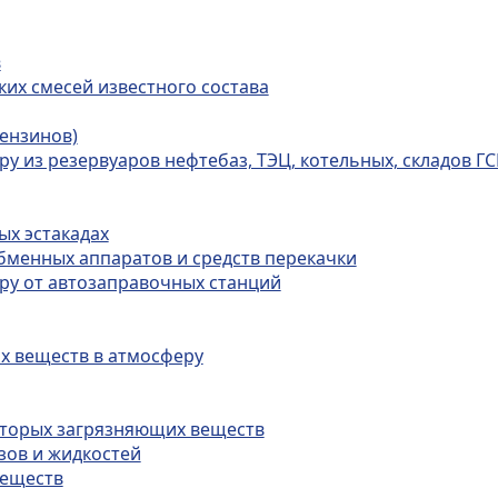
в
их смесей известного состава
ензинов)
у из резервуаров нефтебаз, ТЭЦ, котельных, складов Г
ых эстакадах
бменных аппаратов и средств перекачки
ру от автозаправочных станций
х веществ в атмосферу
оторых загрязняющих веществ
зов и жидкостей
веществ