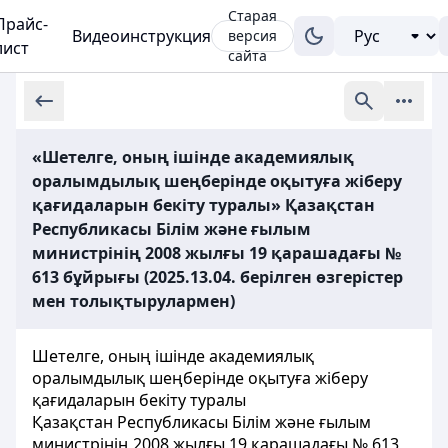
Старая
Прайс-
Видеоинструкция
версия
лист
сайта
«Шетелге, оның ішінде академиялық
оралымдылық шеңберінде оқытуға жіберу
қағидаларын бекіту туралы» Қазақстан
Республикасы Білім және ғылым
министрінің 2008 жылғы 19 қарашадағы №
613 бұйрығы (2025.13.04. берілген өзгерістер
мен толықтырулармен)
Шетелге, оның ішінде академиялық
оралымдылық шеңберінде оқытуға жіберу
қағидаларын бекіту туралы
Қазақстан Республикасы Білім және ғылым
министрінің 2008 жылғы 19 қарашадағы № 613