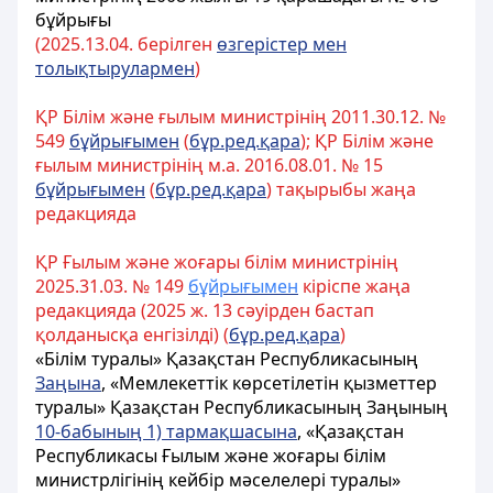
бұйрығы
(202
5.
13.
04. берілген
өзгерістер мен
толықтырулармен
)
ҚР Білім және ғылым министрінің 2011.30.12. №
549
бұйрығымен
(
бұр.ред.қара
); ҚР Білім және
ғылым министрінің м.а. 2016.08.01. № 15
бұйрығымен
(
бұр.ред.қара
) тақырыбы жаңа
редакцияда
ҚР Ғылым және жоғары білім министрінің
2025.31.03. № 149
бұйрығымен
кіріспе жаңа
редакцияда (2025 ж. 13 сәуірден бастап
қолданысқа енгізілді)
(
бұр.ред.қара
)
«Білім туралы» Қазақстан Республикасының
Заңына
, «Мемлекеттік көрсетілетін қызметтер
туралы» Қазақстан Республикасының Заңының
10-бабының 1) тармақшасына
, «Қазақстан
Республикасы Ғылым және жоғары білім
министрлігінің кейбір мәселелері туралы»