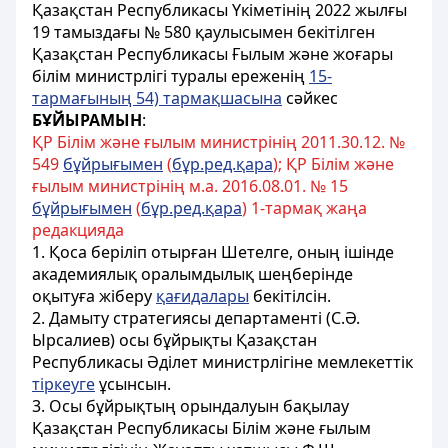
Қазақстан Республикасы Үкіметінің 2022 жылғы
19 тамыздағы № 580 қаулысымен бекітілген
Қазақстан Республикасы Ғылым және жоғары
білім министрлігі туралы ереженің
15-
тармағының 54) тармақшасына
сәйкес
БҰЙЫРАМЫН
:
ҚР Білім және ғылым министрінің 2011.30.12. №
549
бұйрығымен
(
бұр.ред.қара
); ҚР Білім және
ғылым министрінің м.а. 2016.08.01. № 15
бұйрығымен
(
бұр.ред.қара
) 1-тармақ жаңа
редакцияда
1. Қоса беріліп отырған Шетелге, оның ішінде
академиялық оралымдылық шеңберінде
оқытуға жіберу
қағидалары
бекітілсін.
2. Дамыту стратегиясы департаменті (С.Ә.
Ырсалиев) осы бұйрықты Қазақстан
Республикасы Әділет министрлігіне мемлекеттік
тіркеуге
ұсынсын.
3. Осы бұйрықтың орындалуын бақылау
Қазақстан Республикасы Білім және ғылым