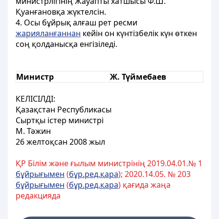
министрлігінің Жауапты хатшысы Ф.Ш.
Қуанғановқа жүктелсін.
4. Осы бұйрық алғаш рет ресми
жарияланғаннан
кейін он күнтізбелік күн өткен
соң қолданысқа енгізіледі.
Министр
Ж. Түймебаев
КЕЛІСІЛДІ:
Қазақстан Республикасы
Сыртқы істер министрі
М. Тәжин
26 желтоқсан 2008 жыл
ҚР Білім және ғылым министрінің 2019.04.01.№ 1
бұйрығымен
(
бұр.ред.қара
); 2020.14.05. № 203
бұйрығымен
(
бұр.ред.қара
) қағида жаңа
редакцияда