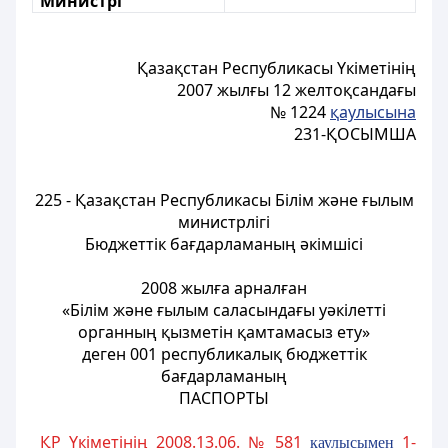
Министрі
Қазақстан Республикасы Үкіметінің
2007 жылғы 12 желтоқсандағы
№ 1224
қаулысына
231-ҚОСЫМША
225 - Қазақстан Республикасы Білім және ғылым
министрлігі
Бюджеттік бағдарламаның әкімшісi
2008 жылға арналған
«Білім және ғылым саласындағы уәкілетті
органның қызметін қамтамасыз ету»
деген 001 республикалық бюджеттік
бағдарламаның
ПАСПОРТЫ
ҚР Үкіметінің 2008.13.06. № 581
1-
қаулысымен