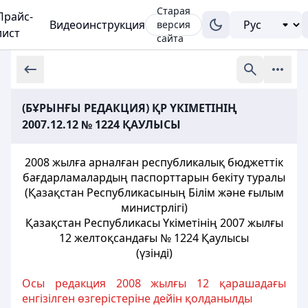
Старая
Прайс-
Видеоинструкция
версия
лист
сайта
(БҰРЫНҒЫ РЕДАКЦИЯ) ҚР ҮКІМЕТІНІҢ
2007.12.12 № 1224 ҚАУЛЫСЫ
2008 жылға арналған республикалық бюджеттік
бағдарламалардың паспорттарын бекіту туралы
(Қазақстан Республикасының Білім және ғылым
министрлігі)
Қазақстан Республикасы Үкіметінің 2007 жылғы
12 желтоқсандағы № 1224 Қаулысы
(үзінді)
Осы редакция 2008 жылғы 12 қарашадағы
енгізілген өзгерістеріне дейін қолданылды