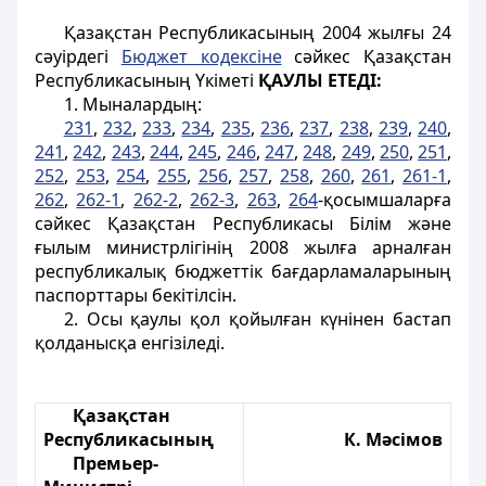
Қазақстан Республикасының 2004 жылғы 24
сәуірдегі
Бюджет кодексіне
сәйкес Қазақстан
Республикасының Үкіметі
ҚАУЛЫ ЕТЕДI:
1. Мыналардың:
231
,
232
,
233
,
234
,
235
,
236
,
237
,
238
,
239
,
240
,
241
,
242
,
243
,
244
,
245
,
246
,
247
,
248
,
249
,
250
,
251
,
252
,
253
,
254
,
255
,
256
,
257
,
258
,
260
,
261
,
261-1
,
262
,
262-1
,
262-2
,
262-3
,
263
,
264
-қосымшаларға
сәйкес Қазақстан Республикасы Білім және
ғылым министрлігінің 2008 жылға арналған
республикалық бюджеттік бағдарламаларының
паспорттары бекітілсін.
2. Осы қаулы қол қойылған күнінен бастап
қолданысқа енгізіледі.
Қазақстан
Республикасының
К. Мәсімов
Премьер-