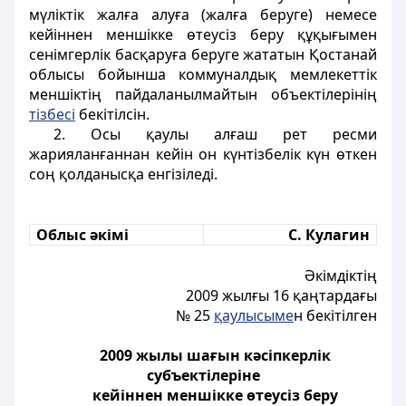
мүліктік жалға алуға (жалға беруге) немесе
кейiннен меншікке өтеусіз беру құқығымен
сенiмгерлік басқаруға беруге жататын Қостанай
облысы бойынша коммуналдық мемлекеттік
меншіктің пайдаланылмайтын объектiлерiнің
тізбесі
бекітілсін.
2. Осы қаулы алғаш рет ресми
жарияланғаннан кейін он күнтізбелік күн өткен
соң қолданысқа енгізіледі.
Облыс әкімі
С. Кулагин
Әкімдіктің
2009 жылғы 16 қаңтардағы
№ 25
қаулысыме
н бекітілген
2009 жылы шағын кәсiпкерлiк
субъектiлерiне
кейiннен меншiкке өтеусіз беру