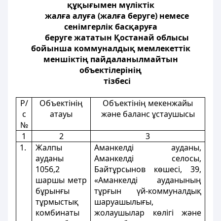
құқығымен мүліктік
жалға алуға (жалға беруге) немесе
сенiмгерлік басқаруға
беруге жататын Қостанай облысы
бойынша коммуналдық мемлекеттік
меншіктің пайдаланылмайтын
объектiлерінің
тізбесі
Р/
Объектінің
Объектінің мекенжайы
с
атауы
және баланс ұстаушысы
№
1
2
3
1.
Жалпы
Аманкелді ауданы,
ауданы
Аманкелді селосы,
1056,2
Байтұрсынов көшесі, 39,
шаршы метр
«Аманкелді ауданының
бұрынғы
тұрғын үй-коммуналдық
тұрмыстық
шаруашылығы,
комбинаты
жолаушылар көлігі және