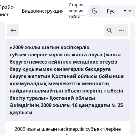
Старая
Прайс-
Видеоинструкция
версия
лист
сайта
«2009 жылы шағын кәсіпкерлік
субъектілеріне мүліктік жалға алуға (жалға
беруге) немесе кейіннен меншікке өтеусіз
беру құқығымен сенімгерлік басқаруға
беруге жататын Қостанай облысы бойынша
коммуналдық мемлекеттік меншіктің
пайдаланылмайтын объектілерінің тізбесін
бекіту туралы» Қостанай облысы
Әкімдігінің 2009 жылғы 16 қаңтардағы № 25
қаулысы
2009 жылы шағын кәсiпкерлiк субъектiлерiне