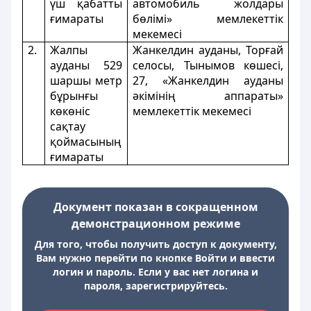
үш қабатты
автомобиль жолдары
ғимараты
бөлімі» мемлекеттік
мекемесі
2.
Жалпы
Жанкелдин ауданы, Торғай
ауданы 529
селосы, Тынымов көшесі,
шаршы метр
27, «Жанкелдин ауданы
бұрынғы
әкімінің аппараты»
көкөніс
мемлекеттік мекемесі
сақтау
қоймасының
ғимараты
Документ показан в сокращенном
демонстрационном режиме
Для того, чтобы получить доступ к документу,
Вам нужно перейти по кнопке Войти и ввести
логин и пароль. Если у вас нет логина и
пароля, зарегистрируйтесь.