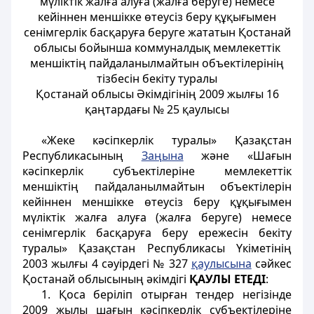
мүліктік жалға алуға (жалға беруге) немесе
кейiннен меншiкке өтеусіз беру құқығымен
сенiмгерлік басқаруға беруге жататын Қостанай
облысы бойынша коммуналдық мемлекеттік
меншіктің пайдаланылмайтын объектiлерінің
тізбесін бекіту туралы
Қостанай облысы Әкімдігінің 2009 жылғы 16
қаңтардағы № 25 қаулысы
«Жеке кәсіпкерлік туралы» Қазақстан
Республикасының
Заңына
және «Шағын
кәсiпкерлiк субъектiлерiне мемлекеттік
меншіктің пайдаланылмайтын объектiлерiн
кейiннен меншiкке өтеусіз беру құқығымен
мүліктік жалға алуға (жалға беруге) немесе
сенiмгерлік басқаруға беру ережесін бекіту
туралы» Қазақстан Республикасы Үкіметінің
2003 жылғы 4 сәуірдегі № 327
қаулысына
сәйкес
Қостанай облысының әкімдігі
ҚАУЛЫ ЕТЕДІ
:
1. Қоса беріліп отырған тендер негізінде
2009 жылы шағын кәсiпкерлiк субъектiлерiне