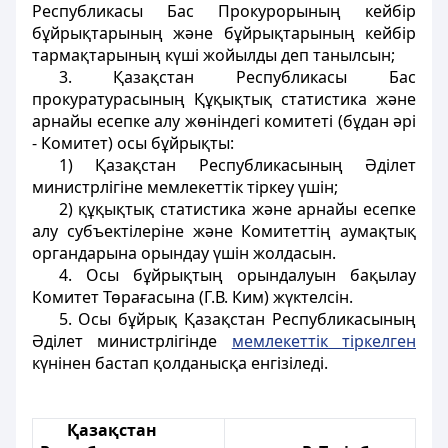
Республикасы Бас Прокурорының кейбір
бұйрықтарының және бұйрықтарының кейбір
тармақтарының күші жойылды деп танылсын;
3. Қазақстан Республикасы Бас
прокуратурасының Құқықтық статистика және
арнайы есепке алу жөніндегі комитеті (бұдан әрі
- Комитет) осы бұйрықты:
1) Қазақстан Республикасының Әділет
министрлігіне мемлекеттік тіркеу үшін;
2) құқықтық статистика және арнайы есепке
алу субъектілеріне және Комитеттің аумақтық
органдарына орындау үшін жолдасын.
4. Осы бұйрықтың орындалуын бақылау
Комитет Төрағасына (Г.В. Ким) жүктелсін.
5. Осы бұйрық Қазақстан Республикасының
Әділет министрлігінде
мемлекеттік тіркелген
күнінен бастап қолданысқа енгізіледі.
Қазақстан