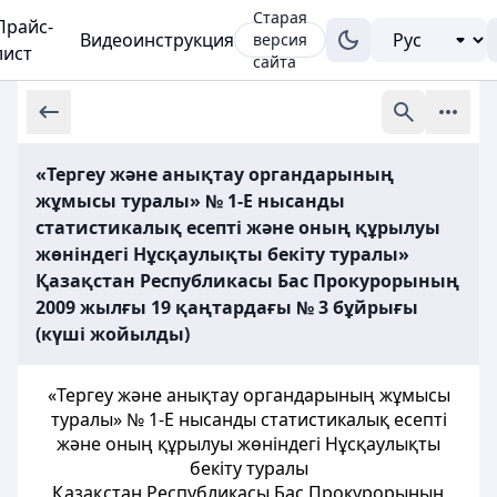
Старая
Прайс-
Видеоинструкция
версия
лист
сайта
«Тергеу және анықтау органдарының
жұмысы туралы» № 1-Е нысанды
статистикалық есепті және оның құрылуы
жөніндегі Нұсқаулықты бекіту туралы»
Қазақстан Республикасы Бас Прокурорының
2009 жылғы 19 қаңтардағы № 3 бұйрығы
(күші жойылды)
«Тергеу және анықтау органдарының жұмысы
туралы» № 1-Е нысанды статистикалық есепті
және оның құрылуы жөніндегі Нұсқаулықты
бекіту туралы
Қазақстан Республикасы Бас Прокурорының