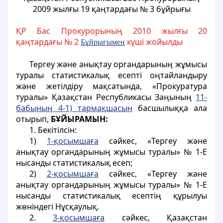
2009 жылғы 19 қаңтардағы № 3 бұйрығы
ҚР Бас Прокурорының 2010 жылғы 20
қаңтардағы № 2
күші жойылды
Б
ұ
йры
ғ
ымен
Тергеу және анықтау органдарының жұмысы
туралы статистикалық есепті оңтайландыру
және жетілдіру мақсатында, «Прокуратура
туралы» Қазақстан Республикасы Заңының
11-
бабының 4-1) тармақшасын
басшылыққа ала
отырып,
БҰЙЫРАМЫН:
1. Бекітілсін:
1)
1-қосымшаға
сәйкес, «Тергеу және
анықтау органдарының жұмысы туралы» № 1-Е
нысанды статистикалық есеп;
2)
2-қосымшаға
сәйкес, «Тергеу және
анықтау органдарының жұмысы туралы» № 1-Е
нысанды статистикалық есептің құрылуы
жөніндегі Нұсқаулық.
2.
3-қосымшаға
сәйкес, Қазақстан