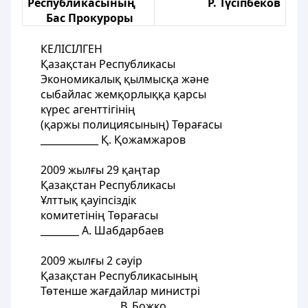
Республикасының
Р. Түсіпбеков
Бас Прокуроры
КЕЛІСІЛГЕН
Қазақстан Республикасы
Экономикалық қылмысқа және
сыбайлас жемқорлыққа қарсы
күрес агенттігінің
(қаржы полициясының) Төрағасы
____________ Қ. Қожамжаров
2009 жылғы 29 қаңтар
Қазақстан Республикасы
Ұлттық қауіпсіздік
комитетінің Төрағасы
________ А. Шабдарбаев
2009 жылғы 2 сәуір
Қазақстан Республикасының
Төтенше жағдайлар министрі
________________ В. Божко