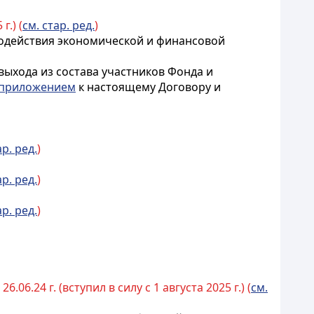
г.) (
см. стар. ред.
)
 содействия экономической и финансовой
ыхода из состава участников Фонда и
приложением
к настоящему Договору и
ар. ред.
)
ар. ред.
)
ар. ред.
)
26.06.24 г. (вступил в силу с 1 августа 2025 г.) (
см.