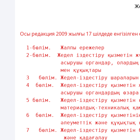
Ж
Осы редакция 2009 жылғы 17 шілдеде енгізілген
1-бөлiм.   Жалпы ережелер           
2-бөлiм.  Жедел iздестiру қызметiн ж
асырушы органдар, олардың
мен құқықтары
3   бөлiм. Жедел-iздестiру шараларын
4  бөлiм.  Жедел-iздестiру қызметiн 
асырушы органдардың өзара
5 бөлiм.   Жедел-iздестiру қызметiн 
материалдық-техникалық қа
6  бөлiм.  Жедел-iздестiру қызметiнi
әлеуметтiк және құқықтық 
7   бөлiм. Жедел-iздестiру қызметiн 
және қадағалау