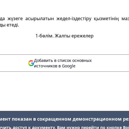
а жүзеге асырылатын жедел-iздестiру қызметiнiң ма
ы етедi.
1-бөлiм. Жалпы ережелер
Добавить в список основных
источников в Google
мент показан в сокращенном демонстрационном р
учить доступ к документу, Вам нужно перейти по кнопке Во