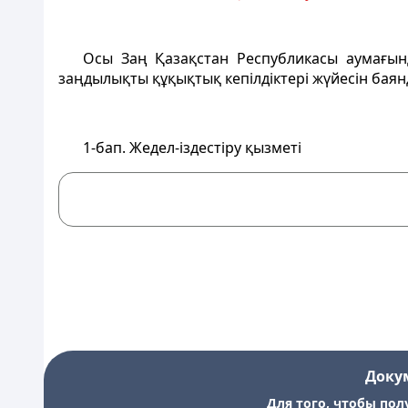
Осы Заң Қазақстан Республикасы аумағынд
заңдылықты құқықтық кепiлдiктерi жүйесiн баянд
1-бап
. Жедел-iздестiру қызметi
Доку
Для того, чтобы пол