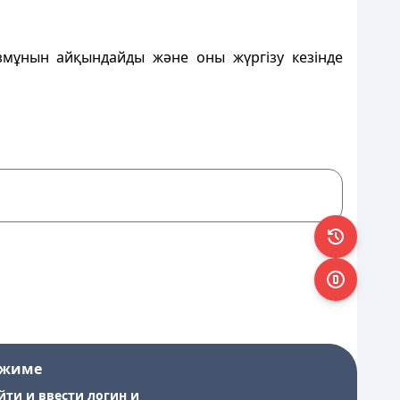
змұнын айқындайды және оны жүргiзу кезiнде
ежиме
йти и ввести логин и