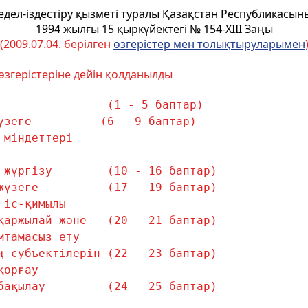
едел-iздестiру қызметi туралы Қазақстан Республикасын
1994 жылғы 15 қыркүйектегі № 154-XIII Заңы
(2009.07.04. берілген
өзгерістер мен толықтыруларымен
 өзгерістеріне дейін қолданылды
                (1 - 5 баптар)
үзеге          (6 - 9 баптар)
 мiндеттерi
 жүргiзу        (10 - 16 баптар)
жүзеге          (17 - 19 баптар)
 iс-қимылы
қаржылай және   (20 - 21 баптар)
мтамасыз ету
ң субъектiлерiн (22 - 23 баптар)
қорғау
бақылау         (24 - 25 баптар)