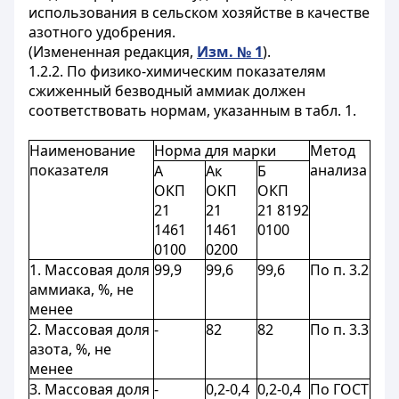
использования в сельском хозяйстве в качестве
азотного удобрения.
(Измененная редакция,
Изм. № 1
).
1.2.2.
По физико-химическим показателям
сжиженный безводный аммиак должен
соответствовать нормам, указанным в табл. 1.
Наименование
Норма для марки
Метод
показателя
анализа
А
Ак
Б
ОКП
ОКП
ОКП
21
21
21 8192
1461
1461
0100
0100
0200
1. Массовая доля
99,9
99,6
99,6
По п. 3.2
аммиака, %, не
менее
2. Массовая доля
-
82
82
По п. 3.3
азота, %, не
менее
3. Массовая доля
-
0,2-0,4
0,2-0,4
По ГОСТ