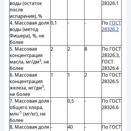
воды (остаток
28326.1
после
испарения), %
4. Массовая доля
0,1
-
-
По
ГОСТ
воды (метод
28326.2
Фишера), %, не
более
5. Массовая
2
2
8
По ГОСТ
концентрация
28326.3,
3
масла, мг/дм
, не
ГОСТ
более
28326.4
6. Массовая
1
1
2
По ГОСТ
концентрация
28326.5
3
железа, мг/дм
,
не более
7. Массовая доля
-
0,5
-
По ГОСТ
общего хлора,
28326.6
-1
млн
(мг/кг), не
более
8, Массовая доля
-
40
-
По ГОСТ