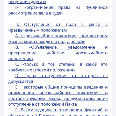
репутация других»
ix. «ограничение права на публичное
рассмотрение дела в суде»
II. Отступления от прав в связи с
чрезвычайным положением
A. «Чрезвычайное положение, при котором
жизнь нации находится под угрозой»
B. «Объявление, уведомление и
прекращение действия чрезвычайного
положения»
C. «только в той степени, в какой это
требуется остротой положения»
D. Права, отступление от которых не
допускается
E. Некоторые общие принципы введения и
применения чрезвычайного положения и
соответствующие меры, предусматривающие
отступление от положений Пакта
F. Рекомендации в отношении функций и
обязанностей Комитета по правам человека и