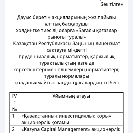
бекітілген
Дауыс беретін акцияларының жүз пайызы
ұлттық басқарушы
холдингке тиесілі, оларға «Бағалы қағаздар
рыногы туралы»
Қазақстан Республикасы Заңының лицензиат
сақтауға міндетті
пруденциалдық нормативтер, қаржылық
тұрақтылықтың өзге де
көрсеткіштері мен өлшемдері (нормативтері)
туралы нормалары
қолданылмайтын заңды тұлғалардың тізбесі
Р/
Ұйымның атауы
с
№
1
«Қазақстанның инвестициялық қоры»
акционерлік қоғамы
2
«Kazyna Capital Management» акционерлік