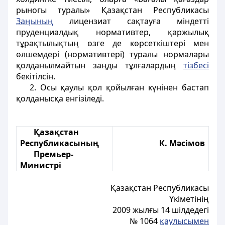
рыногы туралы» Қазақстан Республикасы
Заңының
лицензиат сақтауға міндетті
пруденциалдық нормативтер, қаржылық
тұрақтылықтың өзге де көрсеткіштері мен
өлшемдері (нормативтері) туралы нормалары
қолданылмайтын заңды тұлғалардың
тізбесі
бекітілсін.
2. Осы қаулы қол қойылған күнінен бастап
қолданысқа енгізіледі.
Қазақстан
Республикасының
К. Мәсімов
Премьер-
Министрі
Қазақстан Республикасы
Үкіметінің
2009 жылғы 14 шілдедегі
№ 1064
қаулысымен