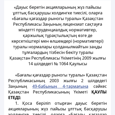
«Дауыс беретін акцияларының жүз пайызы
ұлттық басқарушы холдингке тиесілі, оларға
«Бағалы қағаздар рыногы туралы» Қазақстан
Республикасы Заңының лицензиат сақтауға
міндетті пруденциалдық нормативтер,
қаржылық тұрақтылықтың өзге де
көрсеткіштері мен өлшемдері (нормативтері)
туралы нормалары қолданылмайтын заңды
тұлғалардың тізбесін бекіту туралы
Қазақстан Республикасы Үкіметінің 2009 жылғы
14 шілдедегі № 1064 Қаулысы
«Бағалы қағаздар рыногы туралы» Қазақстан
Республикасының 2003 жылғы 2 шілдедегі
Заңының
49-бабының 4-тармағына
сәйкес
Қазақстан Республикасының Үкіметі
ҚАУЛЫ
ЕТЕДІ:
1. Қоса беріліп отырған дауыс беретін
акцияларының жүз пайызы ұлттық басқарушы
холдингке тиесілі, оларға «Бағалы қағаздар