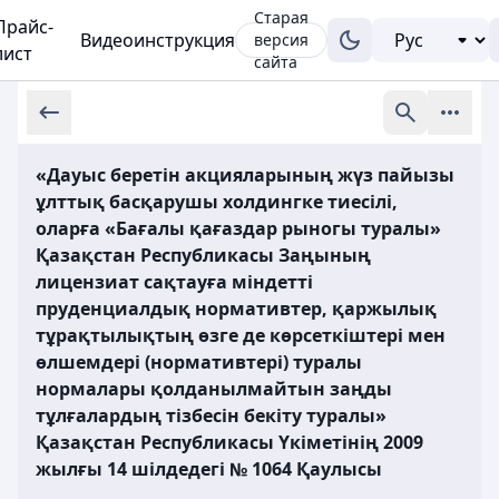
Старая
Прайс-
Видеоинструкция
версия
лист
сайта
«Дауыс беретін акцияларының жүз пайызы
ұлттық басқарушы холдингке тиесілі,
оларға «Бағалы қағаздар рыногы туралы»
Қазақстан Республикасы Заңының
лицензиат сақтауға міндетті
пруденциалдық нормативтер, қаржылық
тұрақтылықтың өзге де көрсеткіштері мен
өлшемдері (нормативтері) туралы
нормалары қолданылмайтын заңды
тұлғалардың тізбесін бекіту туралы»
Қазақстан Республикасы Үкіметінің 2009
жылғы 14 шілдедегі № 1064 Қаулысы