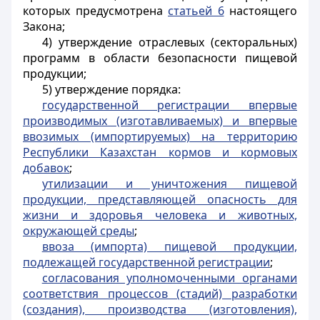
которых предусмотрена
статьей 6
настоящего
Закона;
4) утверждение отраслевых (секторальных)
программ в области безопасности пищевой
продукции;
5) утверждение порядка:
государственной регистрации впервые
производимых (изготавливаемых) и впервые
ввозимых (импортируемых) на территорию
Республики Казахстан кормов и кормовых
добавок
;
утилизации и уничтожения пищевой
продукции, представляющей опасность для
жизни и здоровья человека и животных,
окружающей среды
;
ввоза (импорта) пищевой продукции,
подлежащей государственной регистрации
;
согласования уполномоченными органами
соответствия процессов (стадий) разработки
(создания), производства (изготовления),