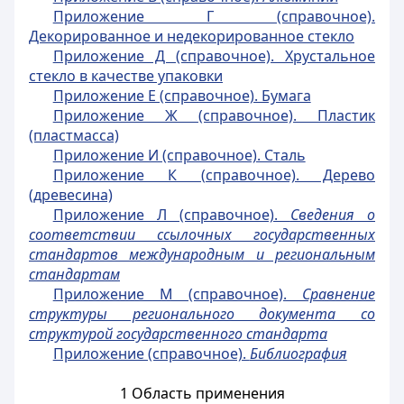
Приложение Г (справочное).
Декорированное и недекорированное стекло
Приложение Д (справочное). Хрустальное
стекло в качестве упаковки
Приложение Е (справочное). Бумага
Приложение Ж (справочное). Пластик
(пластмасса)
Приложение И (справочное). Сталь
Приложение К (справочное). Дерево
(древесина)
Приложение Л (справочное).
Сведения о
соответствии ссылочных государственных
стандартов международным и региональным
стандартам
Приложение М (справочное).
Сравнение
структуры регионального документа со
структурой государственного стандарта
Приложение (справочное).
Библиография
1 Область применения