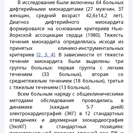
В исследование были включены 64 больных
дифтерийными миокардитами (27 мужчин, 37
женщин, средний возраст 42,6±14,2 лет).
Диагноз дифтерийного миокардита
формировался на основании критериев Нью-
йоркской ассоциации сердца (1980). Тяжесть
течения миокардита определялась исходя из
принятых клинико-инструментальных
критериев
[2, 3, 4]
. В зависимости от тяжести
течения миокардита были выделены три
группы больных: первая группа с легким
течением (33 больных), вторая со
среднетяжелым течением (18 больных), третья
с тяжелым течением (13 больных).
Всем больным наряду с общеклиническими
методами обследования проводились в
динамике (каждые 5-7 дней)
электрокардиография (ЭКГ) в 12 стандартных
отведениях и двухмерная эхокардиография
(ЭхоКГ) в стандартных позициях: