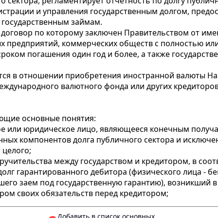
о сектора, регламентирует отчетность по долгу публичн
истрации и управления государственным долгом, предо
о государственным займам.
, договор по которому заключен Правительством от им
ых предприятий, коммерческих обществ с полностью и
оком погашения один год и более, а также государств
ются в отношении приобретения иностранной валюты 
ждународного валютного фонда или других кредиторов
ующие основные понятия:
е или юридическое лицо, являющееся конечным получа
нных компонентов долга публичного сектора и исключе
 целого;
ручительства между государством и кредитором, в соот
долг гарантированного дебитора (физического лица - 
его заем под государственную гарантию), возникший в 
ом своих обязательств перед кредитором;
Добавить в список основных