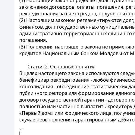
(1) Настоящий закон определяет долг публичног
заключения договоров, оплаты, погашения, рег
рекредитования за счет средств, полученных п
(2) Настоящим законом регламентируются долг
финансов, долг государственных/муниципальн
административно-территориальных единиц со ср
погашения.
(3) Положения настоящего закона не применя
кредитов Национальным банком Молдовы от Ме
Статья 2.
Основные понятия
В целях настоящего закона используются след
бенефициар рекредитования - любое физическо
консолидация - объединение статистических да
публичного сектора для формирования единого
договор государственной гарантии - договор по
полностью или частично выплатить кредитору 
«Первый дом» или юридического лица, получивш
случае невыполнения гарантированным дебитор