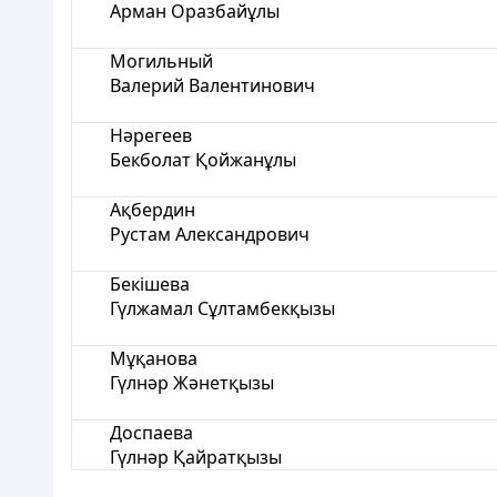
Арман Оразбайұлы
Могильный
Валерий Валентинович
Нәрегеев
Бекболат Қойжанұлы
Ақбердин
Рустам Александрович
Бекішева
Гүлжамал Сұлтамбекқызы
Мұқанова
Гүлнәр Жәнетқызы
Доспаева
Гүлнәр Қайратқызы