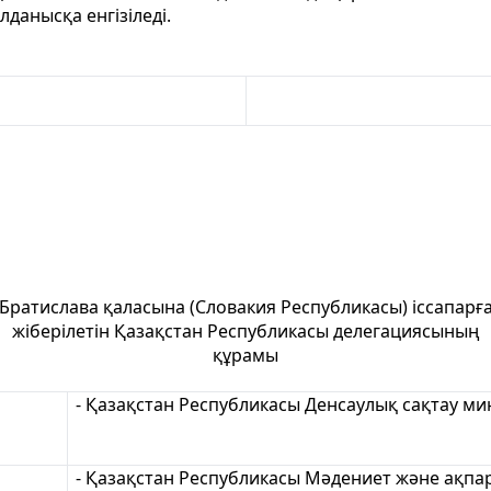
лданысқа енгізіледі.
Братислава қаласына (Словакия Республикасы) іссапарғ
жіберілетін Қазақстан Республикасы делегациясының
құрамы
- Қазақстан Республикасы Денсаулық сақтау ми
- Қазақстан Республикасы Мәдениет және ақпар