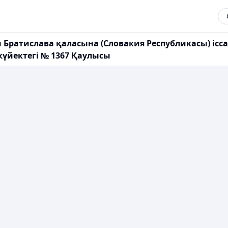
Братислава қаласына (Словакия Республикасы) ісса
күйектегі № 1367 Қаулысы