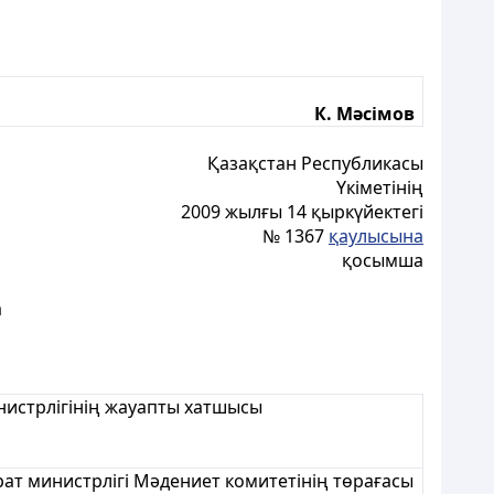
К. Мәсімов
Қазақстан Республикасы
Үкіметінің
2009 жылғы 14 қыркүйектегі
№ 1367
қаулысына
қосымша
а
нистрлігінің жауапты хатшысы
ат министрлігі Мәдениет комитетінің төрағасы