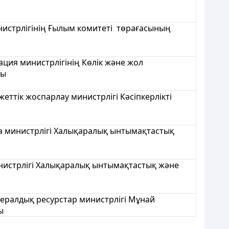
нистрлігінің Ғылым комитеті төрағасының
ация министрлігінің Көлік және жол
ры
ттік жоспарлау министрлігі Кәсіпкерлікті
да министрлігі Халықаралық ынтымақтастық
инистрлігі Халықаралық ынтымақтастық және
нералдық ресурстар министрлігі Мұнай
ы