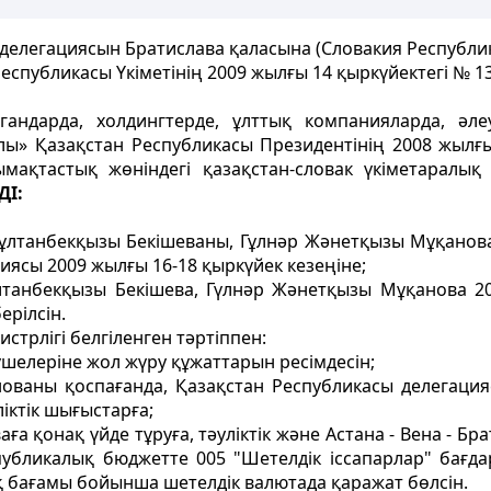
елегациясын Братислава қаласына (Словакия Республик
еспубликасы Үкіметінің 2009 жылғы 14 қыркүйектегі № 
гандарда, холдингтерде, ұлттық компанияларда, әлеум
лы» Қазақстан Республикасы Президентінің 2008 жыл
ақтастық жөніндегі қазақстан-словак үкіметаралы
ДІ:
ұлтанбекқызы Бекішеваны, Гұлнәр Жәнетқызы Мұқанов
ясы 2009 жылғы 16-18 қыркүйек кезеңіне;
танбекқызы Бекішева, Гүлнәр Жәнетқызы Мұқанова 20
ерілсін.
стрлігі белгіленген тәртіппен:
шелеріне жол жүру құжаттарын ресімдесін;
анованы қоспағанда, Қазақстан Республикасы делегация
іктік шығыстарға;
ваға қонақ үйде тұруға, тәуліктік және Астана - Вена - Б
спубликалық бюджетте 005 "Шетелдік іссапарлар" бағд
қ бағамы бойынша шетелдік валютада қаражат бөлсін.