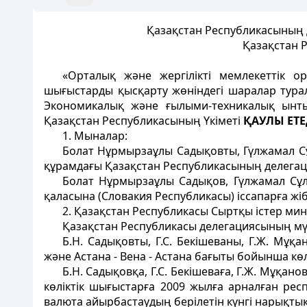
Қазақстан Республикасының д
Қазақстан Р
«Орталық және жергілікті мемлекеттік ор
шығыстарды қысқарту жөніндегі шаралар тура
Экономикалық және ғылыми-техникалық ынтым
Қазақстан Республикасының Үкіметі
ҚАУЛЫ ЕТЕ
1. Мыналар:
Болат Нұрмырзаұлы Садықовты, Гүлжамал С
құрамдағы Қазақстан Республикасының делегаци
Болат Нұрмырзаұлы Садықов, Гүлжамал Сұл
қаласына (Словакия Республикасы) іссапарға жіб
2. Қазақстан Республикасы Сыртқы істер мини
Қазақстан Республикасы делегациясының мү
Б.Н. Садықовты, Г.С. Бекішеваны, Г.Ж. Мұқ
және Астана - Вена - Астана бағыты бойынша көл
Б.Н. Садықовқа, Г.С. Бекішеваға, Г.Ж. Мұқано
көліктік шығыстарға 2009 жылға арналған ре
валюта айырбастаудың берілетін күнгі нарықты