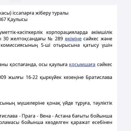
асы) іссапарға жіберу туралы
1367 Қаулысы
еттік-кәсіпкерлік корпорацияларда әкімшілік
ғы 30 желтоқсандағы № 289
өкіміне
сәйкес және
қ комиссиясының 5-ші отырысына қатысу үшін
аны қоспағанда, осы қаулыға
қосымшаға
сәйкес
09 жылғы 16-22 қыркүйек кезеңіне Братислава
сының мүшелеріне қонақ үйде тұруға, тәуліктік
ратислава - Прага - Вена - Астана бағыты бойынша
арламасы бойынша көзделген қаражат есебінен