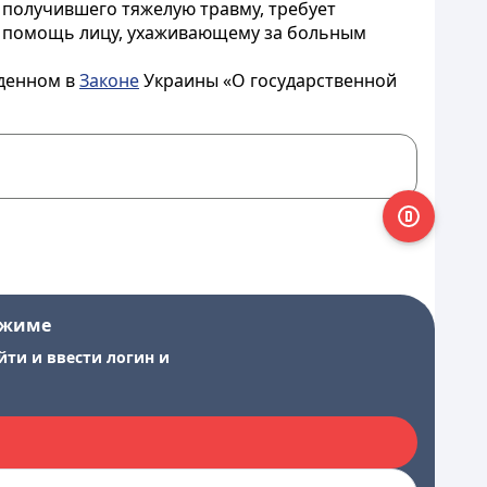
, получившего тяжелую травму, требует
 - помощь лицу, ухаживающему за больным
еденном в
Законе
Украины «О государственной
ежиме
йти и ввести логин и