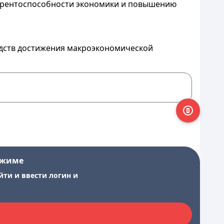
курентоспособности экономики и повышению
едств достижения макроэкономической
ежиме
йти и ввести логин и