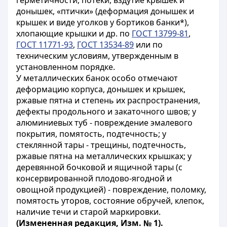
герметичности, потеки, вздутие крышек и
донышек, «птички» (деформация донышек и
крышек и виде уголков у бортиков банки*),
хлопающие крышки и др. по
ГОСТ 13799-81
,
ГОСТ 11771-93
,
ГОСТ 13534-89
или по
техническим условиям, утвержденным в
установленном порядке.
У металлических банок особо отмечают
деформацию корпуса, донышек и крышек,
ржавые пятна и степень их распространения,
дефекты продольного и закаточного швов; у
алюминиевых туб - повреждение эмалевого
покрытия, помятость, подтечность; у
стеклянной тары - трещины, подтечность,
ржавые пятна
на металлических крышках; у
деревянной бочковой и ящичной тары (с
консервированной плодово-ягодной и
овощной продукцией) - повреждение, поломку,
помятость уторов, состояние обручей, клепок,
наличие течи и старой маркировки.
(Измененная редакция, Изм. № 1).