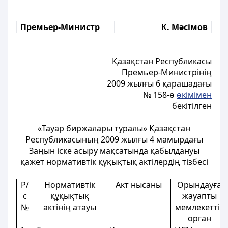
Премьер-Министр
К. Мәсімов
Қазақстан Республикасы
Премьер-Министрінің
2009 жылғы 6 қарашадағы
№ 158-ө
өкімімен
бекітілген
«Тауар биржалары туралы» Қазақстан
Республикасының 2009 жылғы 4 мамырдағы
Заңын іске асыру мақсатында қабылдануы
қажет нормативтік құқықтық актілердің тізбесі
Р/
Нормативтік
Акт нысаны
Орындауға
с
құқықтық
жауапты
№
актінің атауы
мемлекеттік
орган