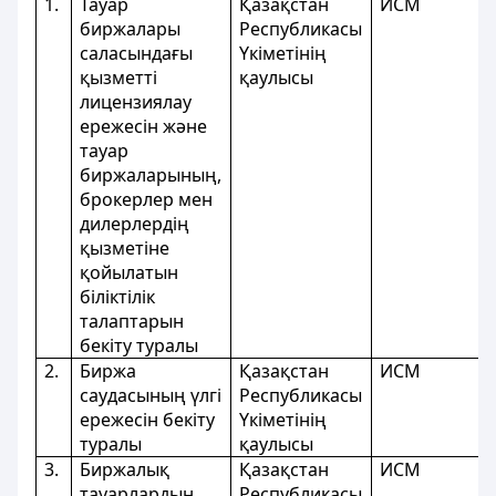
1.
Тауар
Қазақстан
ИСМ
биржалары
Республикасы
саласындағы
Үкіметінің
қызметті
қаулысы
лицензиялау
ережесін және
тауар
биржаларының,
брокерлер мен
дилерлердің
қызметіне
қойылатын
біліктілік
талаптарын
бекіту туралы
2.
Биржа
Қазақстан
ИСМ
саудасының үлгі
Республикасы
ережесін бекіту
Үкіметінің
туралы
қаулысы
3.
Биржалық
Қазақстан
ИСМ
тауарлардың
Республикасы