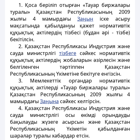
1. Қоса беріліп отырған «Тауар биржалары
туралы» Қазақстан Республикасының 2009
жылғы 4 мамырдағы
Заңын
іске асыру
мақсатында қабылдануы қажет нормативтік
құқықтық актілердің тізбесі (бұдан әрі - тізбе)
бекітілсін.
2. Қазақстан Республикасы Индустрия және
сауда министрлігі
тізбеге
сәйкес нормативтік
құқықтық актілердің жобаларын әзірлесін және
белгіленген тәртіппен Қазақстан
Республикасының Үкіметіне бекітуге енгізсін.
3. Мемлекеттік органдар нормативтік
құқықтық актілерді «Тауар биржалары туралы»
Қазақстан Республикасының 2009 жылғы 4
мамырдағы
Заңына
сәйкес келтірсін.
4. Қазақстан Республикасы Индустрия және
сауда министрлігі осы өкімді орындауды
бақылауды жүзеге асырсын және Қазақстан
Республикасының Үкіметін қабылданған
шаралар туралы хабардар етсін.