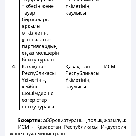
тізбесін және
Үкіметінің
тауар
қаулысы
биржалары
арқылы
өткізілетін,
ұсынылатын
партиялардың
ең аз мөлшерін
бекіту туралы
4.
Қазақстан
Қазақстан
ИСМ
Республикасы
Республикасы
Үкіметінің
Үкіметінің
кейбір
қаулысы
шешімдеріне
өзгерістер
енгізу туралы
Ескертпе:
аббревиатураның толық жазылуы:
ИСМ - Қазақстан Республикасы Индустрия
және сауда министрлігі