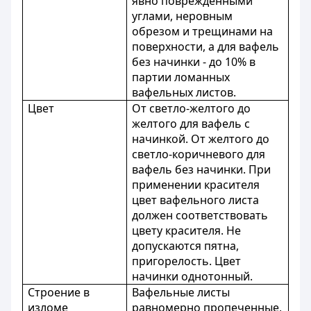
явно поврежденными
углами, неровным
обрезом и трещинами на
поверхности, а для вафель
без начинки - до 10% в
партии ломанных
вафельных листов.
Цвет
От светло-желтого до
желтого для вафель с
начинкой. От желтого до
светло-коричневого для
вафель без начинки. При
применении красителя
цвет вафельного листа
должен соответствовать
цвету красителя. Не
допускаются пятна,
пригорелость. Цвет
начинки однотонный.
Строение в
Вафельные листы
изломе
равномерно пропеченные,