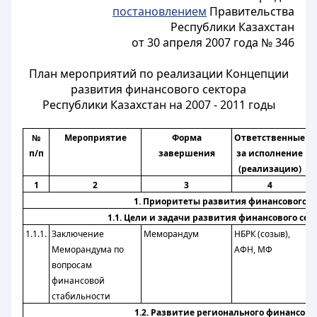
постановлением
Правительства
Республики Казахстан
от 30 апреля 2007 года № 346
План мероприятий по реализации Концепции
развития финансового сектора
Республики Казахстан на 2007 - 2011 годы
№
Мероприятие
Форма
Ответственные
п/п
завершения
за исполнение
(реализацию)
(
1
2
3
4
1. Приоритеты развития финансового сек
1.1. Цели и задачи развития финансового сект
1.1.1.
Заключение
Меморандум
НБРК (созыв),
3
Меморандума по
АФН, МФ
2
вопросам
финансовой
стабильности
1.2. Развитие регионального финансово