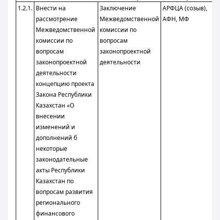
1.2.1.
Внести на
Заключение
АРФЦА (созыв),
2
рассмотрение
Межведомственной
АФН, МФ
2
Межведомственной
комиссии по
комиссии по
вопросам
вопросам
законопроектной
законопроектной
деятельности
деятельности
концепцию проекта
Закона Республики
Казахстан «О
внесении
изменений и
дополнений б
некоторые
законодательные
акты Республики
Казахстан по
вопросам развития
регионального
финансового