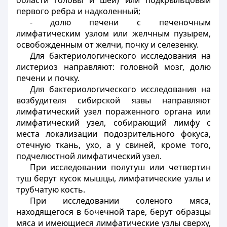
области головы и шеи) или подкрыльцовый
первого ребра и надколенный;
- долю печени с печеночным
лимфатическим узлом или желчным пузырем,
освобожденным от желчи, почку и селезенку.
Для бактериологического исследования на
листериоз направляют: головной мозг, долю
печени и почку.
Для бактериологического исследования на
возбудителя сибирской язвы направляют
лимфатический узел пораженного органа или
лимфатический узел, собирающий лимфу с
места локализации подозрительного фокуса,
отечную ткань, ухо, а у свиней, кроме того,
подчелюстной лимфатический узел.
При исследовании полутуш или четвертин
туш берут кусок мышцы, лимфатические узлы и
трубчатую кость.
При исследовании соленого мяса,
находящегося в бочечной таре, берут образцы
мяса и имеющиеся лимфатические узлы сверху,