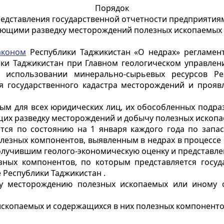
Порядок
едставления государственной отчетности предприятия
ющими разведку месторождений полезных ископаемых 
аконом
Республики Таджикистан «О недрах» регламент
ки Таджикистан при Главном геологическом управлен
и использовании минерально-сырьевых ресурсов Ре
 государственного кадастра месторождений и проявл
ным для всех юридических лиц, их обособленных подр
ющих разведку месторождений и добычу полезных ископа
яется по состоянию на 1 января каждого года по зап
лезных компонентов, выявленным в недрах в процессе 
лучившим геолого-экономическую оценку и представлен
ных компонентов, по которым представляется госуда
 Республики Таджикистан .
ому месторождению полезных ископаемых или иному 
 ископаемых и содержащихся в них полезных компоненто