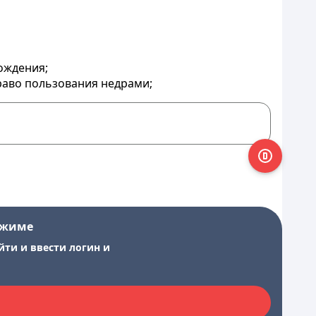
ождения;
раво пользования недрами;
ежиме
йти и ввести логин и