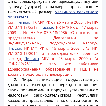
финансовых средств, принадлежащих лицу или
супругу (супруге) в размере, превышающем
тысячекратный размер
месячного расчетного
показателя
.
См.:
Письмо
НК МФ РК от 26 марта 2003 г. № НК-
УМ-07-1-18/2315,
Пи
сьмо
НК МФ РК от 17 марта
2003 г. № НК-УМ-07-3-18/2036 «Относительно
представления Декларации по
индивидуальному подоходному налогу»,
Письмо
НК МФ РК от 15 марта 2003 г. № НК-
УМ-07-3-18/2014 о преподавателях военных
кафедр,
Письмо
МГД от 23 марта 2000 г. №
ЮД-2-12/2611 о том, что работники
здравоохранения, образования и ГЦВП не
должны представлять декларацию.
2. Лица, занимающие государственную
должность, ежегодно в период выполнения
своих полномочий в порядке, установленном
налоговым законодательством Республики
Казахстан, представляют в налоговый орган по
месту жительства декларацию о доходах и