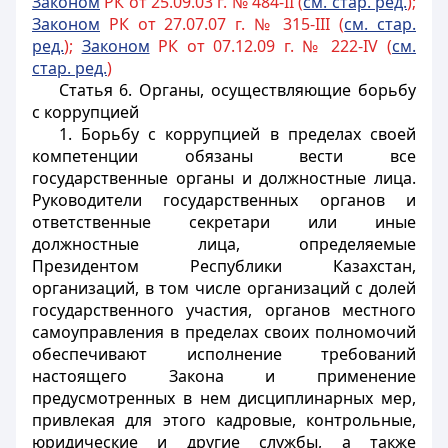
Законом
РК от 25.09.03 г. № 484-II (
см. стар. ред.
);
Законом
РК от 27.07.07 г. № 315-III (
см. стар.
ред.
);
Законом
РК от 07.12.09 г. № 222-IV (
см.
стар. ред.
)
Статья 6.
Органы, осуществляющие борьбу
с коррупцией
1. Борьбу с коррупцией в пределах своей
компетенции обязаны вести все
государственные органы и должностные лица.
Руководители государственных органов
и
ответственные секретари или иные
должностные лица, определяемые
Президентом Республики Казахстан
,
организаций,
в том числе организаций с долей
государственного участия,
органов местного
самоуправления в пределах своих полномочий
обеспечивают исполнение требований
настоящего Закона и применение
предусмотренных в нем дисциплинарных мер,
привлекая для этого кадровые, контрольные,
юридические и другие службы
, а также