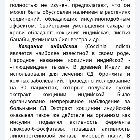
полностью не изучен, предполагают, что он
может быть обусловлен наличием в растениях
соединений, обладающих инсулиноподобным
эффектом. Свойствами уменьшения сахара в
крови обладают: кокциния индийская, листья
банабы, джимнема Сильвестра и др.
Кокциния индийская
(Coccinia indica)
является наиболее известной в своем роде.
Народное название кокцинии индийской -
«плющевидная тыква». В древней Индии ее
использовали для лечения СД, бронхита и
кожных заболеваний. Проведено исследование
на 30 пациентах, которые получали сухой
экстракт кокцинии индийской. Было
организовано непрерывное наблюдение за
больными СД. Экстракт кокцинии индийской
оказывал такое же действие на организм как
инсулин: подавлял активность фермента
глюкозо-6-фосфатазы, повышал активность
липопротеиновой липазы жировой ткани. В