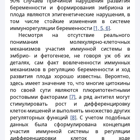
90% случаев причиной нарушения развития
беременности и формирования эмбриона и
плода являются эпигенетические нарушения, в
том числе стойкие изменения в системе
иммунорегуляции беременности
[1, 5, 6]
.
Несмотря на отсутствие реального
понимания молекулярно-клеточных
механизмов участия иммунной системы в
эмбрио- и фетогенезе, не говоря уж об их
деталях, сам факт вовлеченности иммунных
механизмов в регуляцию беременности и ход
развития плода хорошо известны. Вероятно,
здесь имеет значение то, что многие цитокины
по своей сути являются плюрипотентными
ростовыми факторами
[7]
, а ряд антител могут
стимулировать рост и дифференцировку
клеток-мишеней и выполнять множество других
регуляторных функций
[8]
. С учетом подобных
данных была сформулирована концепция
участия иммунной системы в регуляции
дифференцировки клеток в ходе