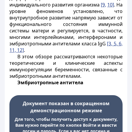
индивидуального развития организма
[9,
10]
. На
уровне феноменов установлено, что
внутриутробное развитие напрямую зависит от
функционального состояния иммунной
системы матери и регулируется, в частности,
многими интерлейкинами, интерферонами и
эмбриотропными антителами класса IgG
[3, 5, 6,
11, 12]
.
В этом обзоре рассматриваются некоторые
теоретические и клинические аспекты
иммунорегуляции беременности, связанные с
эмбриотропными антителами.
Эмбриотропные антитела
Документ показан в сокращенном
демонстрационном режиме
Для того, чтобы получить доступ к документу,
Вам нужно перейти по кнопке Войти и ввести
логин и пароль. Если у вас нет логина и