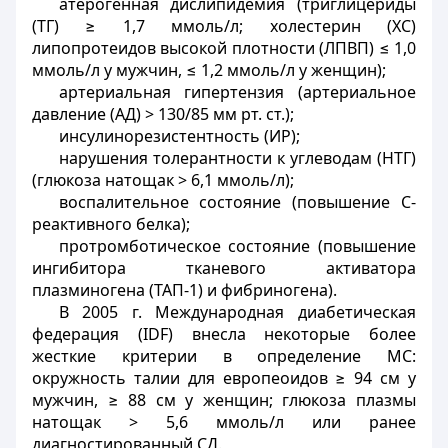
атерогенная дислипидемия (триглицериды
(ТГ) ≥ 1,7 ммоль/л; холестерин (ХС)
липопротеидов высокой плотности (ЛПВП) ≤ 1,0
ммоль/л у мужчин, ≤ 1,2 ммоль/л у женщин);
артериальная гипертензия (артериальное
давление (АД) > 130/85 мм рт. ст.);
инсулинорезистентность (ИР);
нарушения толерантности к углеводам (НТГ)
(глюкоза натощак > 6,1 ммоль/л);
воспалительное состояние (повышение С-
реактивного белка);
протромботическое состояние (повышение
ингибитора тканевого активатора
плазминогена (ТАП-1) и фибриногена).
В 2005 г. Международная диабетическая
федерация (IDF) внесла некоторые более
жесткие критерии в определение МС:
окружность талии для европеоидов ≥ 94 см у
мужчин, ≥ 88 см у женщин; глюкоза плазмы
натощак > 5,6 ммоль/л или ранее
диагностированный СД.