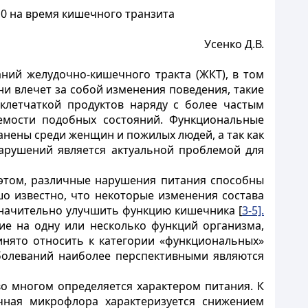
10 на время кишечного транзита
Усенко Д.В.
ний желудочно-кишечного тракта (ЖКТ), в том
и влечет за собой изменения поведения, такие
клетчаткой продуктов наряду с более частым
аемости подобных состояний. Функциональные
нены среди женщин и пожилых людей, а так как
нарушений является актуальной проблемой для
 этом, различные нарушения питания способны
о известно, что некоторые изменения состава
значительно улучшить функцию кишечника [
3-5].
е на одну или несколько функций организма,
инято относить к категории «функциональных»
аболеваний наиболее перспективными являются
о многом определяется характером питания. К
чная микрофлора характеризуется снижением