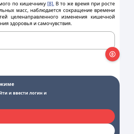
имого по кишечнику
[8].
В то же время при росте
льных масс, наблюдается сокращение времени
стей целенаправленного изменения кишечной
ния здоровья и самочувствия.
ежиме
йти и ввести логин и