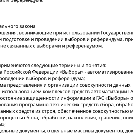
ах и референдуме.
ального закона
ошения, возникающие при использовании Государствен
и подготовке и проведении выборов и референдума, при
 не связанных с выборами и референдумом.
 применяются следующие термины и понятия:
ма Российской Федерации «Выборы» - автоматизирован
роведении выборов и референдума;
рма представления и организации совокупности данных
с использованием комплексов средств автоматизации Г
 состояние защищенности информации в ГАС «Выборы» о
вания программно-технических средств сбора, обработ
занных средств из строя, обеспеченное совокупностью 
процессы сбора, обработки, накопления, хранения, по
ы»;
дельные документы, отдельные массивы документов, до