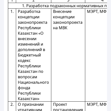
1
2
3
4
1. Разработка подзаконных нормативных пр
1.
Разработка
Внесение
МЭРТ, МФ
концепции
концепции
законопроекта
законопроекта
Республики
на МВК
Казахстан «О
внесении
изменений и
дополнений в
Бюджетный
кодекс
Республики
Казахстан по
вопросам
Национального
фонда
Республики
Казахстан»
2.
О признании
Проект
МЭРТ, МФ
утратившим
постановления