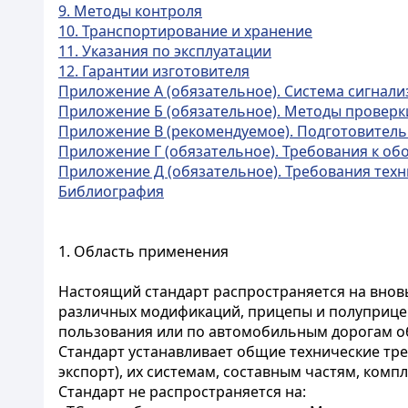
9. Методы контроля
10. Транспортирование и хранение
11. Указания по эксплуатации
12. Гарантии изготовителя
Приложение А (обязательное). Система сигнали
Приложение Б (обязательное). Методы проверк
Приложение В (рекомендуемое). Подготовител
Приложение Г (обязательное). Требования к о
Приложение Д (обязательное). Требования тех
Библиография
1. Область применения
Настоящий стандарт распространяется на вно
различных модификаций, прицепы и полуприцепы
пользования или по автомобильным дорогам о
Стандарт устанавливает общие технические тр
экспорт), их системам, составным частям, ком
Стандарт не распространяется на: