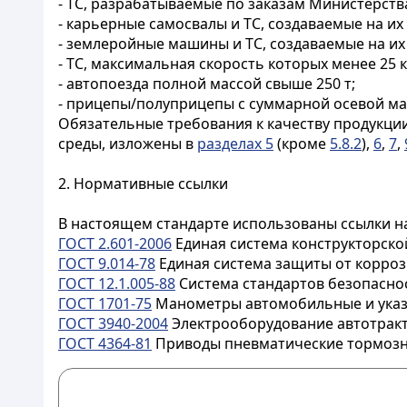
- ТС, разрабатываемые по заказам Министерств
- карьерные самосвалы и ТС, создаваемые на их 
- землеройные машины и ТС, создаваемые на их 
- ТС, максимальная скорость которых менее 25 к
- автопоезда полной массой свыше 250 т;
- прицепы/полуприцепы с суммарной осевой мас
Обязательные требования к качеству продукци
среды, изложены в
разделах 5
(кроме
5.8.2
),
6
,
7
,
2. Нормативные ссылки
В настоящем стандарте использованы ссылки н
ГОСТ 2.601-2006
Единая система конструкторско
ГОСТ 9.014-78
Единая система защиты от корроз
ГОСТ 12.1.005-88
Система стандартов безопаснос
ГОСТ 1701-75
Манометры автомобильные и указа
ГОСТ 3940-2004
Электрооборудование автотракт
ГОСТ 4364-81
Приводы пневматические тормозны