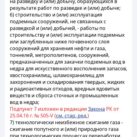
на разведку и (или) добычу, образующихся в
результате работ по разведке и (или) добыче;
6) строительство и (или) эксплуатация
подземных сооружений, не связанных с
разведкой и (или) добычей, - работы по
строительству и (или) эксплуатации подземных
или заглубленных ниже почвенного слоя
сооружений для хранения нефти и газа,
тоннелей, метрополитенов, сооружений,
предназначенных для закачки подземных вод в
недра для искусственного восполнения запасов,
хвостохранилищ, шламохранилищ для
захоронения и складирования твердых, жидких
и радиоактивных отходов, вредных ядовитых
веществ и сброса сточных и промышленных
вод в недра;
Подпункт 7 изложен в редакции
Закона
РК от
25.04.16 г. № 505-V (
см. стар. ред.
)
7) технологически неизбежное сжигание газа -
сжигание попутного и (или) природного газа
при технологических процессах переработки