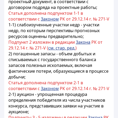
проектный документ, в соответствии с
договором подряда на проектные работы;
Статья дополнена подпунктом 1-1 в
соответствии с
Законом
РК от 29.12.14 г. № 271-V
1-1) слабоизученные участки недр - участки
недр, по которым перспективы прогнозных
ресурсов оценены предварительно;
Подпункт 2 изложен в редакции
Закона
РК от
29.12.14 г. № 271-V (
см. стар. ред.
)
2) погашенные запасы - объем добытых и
списываемых с государственного баланса
запасов полезных ископаемых, включая
фактические потери, образующиеся в процессе
добычи;
Статья дополнена подпунктом 2-1 в
соответствии с
Законом
РК от 29.12.14 г. № 271-V
2-1) аукцион - упрощенная процедура
определения победителя из числа участников
конкурса, представивших заявки на участие в
аукционе;
Подпункты 3 - 5 изложены в редакции
Закона
РК