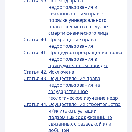
Статья 39. Переход права
недропользования и
связанных с ним прав в
порядке универсального
правопреемства в случае
смерти физического лица
Статья 40. Прекращение права
недропользования
Статья 41. Процедура прекращения права
недропользования в
принудительном порядке
Статья 42. Исключена
Статья 43. Осуществление права
недропользования на
государственное
геологическое изучение недр
Статья 44. Осуществление строительства
и (или) эксплуатации
подземных сооружений, не
связанных с разведкой или
добычей