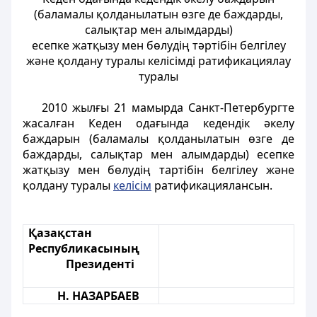
(баламалы қолданылатын өзге де баждарды,
салықтар мен алымдарды)
есепке жатқызу мен бөлудің тәртібін белгілеу
және қолдану туралы келісімді ратификациялау
туралы
2010 жылғы 21 мамырда Санкт-Петербургте
жасалған Кеден одағында кедендік әкелу
баждарын (баламалы қолданылатын өзге де
баждарды, салықтар мен алымдарды) есепке
жатқызу мен бөлудің тартібін белгілеу және
қолдану туралы
келісім
ратификациялансын.
Қазақстан
Республикасының
Президенті
Н. НАЗАРБАЕВ