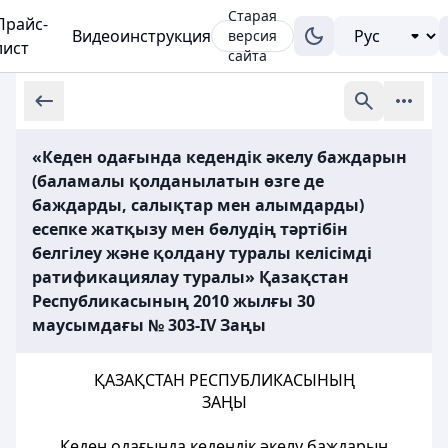
Старая
Прайс-
Видеоинструкция
версия
лист
сайта
«Кеден одағында кедендік әкелу баждарын
(баламалы қолданылатын өзге де
баждарды, салықтар мен алымдарды)
есепке жатқызу мен бөлудің тәртібін
белгілеу және қолдану туралы келісімді
ратификациялау туралы» Қазақстан
Республикасының 2010 жылғы 30
маусымдағы № 303-IV Заңы
ҚАЗАҚСТАН РЕСПУБЛИКАСЫНЫҢ
ЗАҢЫ
Кеден одағында кедендік әкелу баждарын