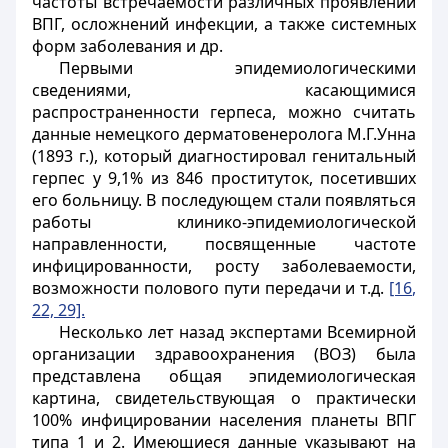
частоты встречаемости различных проявлений
ВПГ, осложнений инфекции, а также системных
форм заболевания и др.
Первыми эпидемиологическими
сведениями, касающимися
распространенности герпеса, можно считать
данные немецкого дерматовенеролога М.Г.Унна
(1893 г.), который диагностировал генитальный
герпес у 9,1% из 846 проституток, посетивших
его больницу. В последующем стали появляться
работы клинико-эпидемиологической
направленности, посвященные частоте
инфицированности, росту заболеваемости,
возможности полового пути передачи и т.д.
[16
,
22, 29].
Несколько лет назад экспертами Всемирной
организации здравоохранения (ВОЗ) была
представлена общая эпидемиологическая
картина, свидетельствующая о практически
100% инфицировании населения планеты ВПГ
типа 1 и 2. Имеющиеся данные указывают на