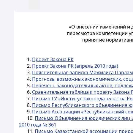
«О внесении изменений и 
пересмотра компетенции
у
принятие нормативн
1.
Проект Закона РК
2.
Проект Закона РК (апрель 2010 года)
3.
Пояснительная записка Мажилиса Парламен
4.
Прогнозы возможных экономических, соци
5.
Перечень законодательных актов, подлеж
6.
Сравнительная таблица к проекту Закона 
7.
Письмо ГУ «Институт законодательства Рес
8.
Письмо Республиканского объединения юри
9.
Письмо Ассоциации «Республиканский сою
10.
Письмо Объединения юридических лиц «
2010 года № 361
11.
Письмо Казахстанской ассоциации приро