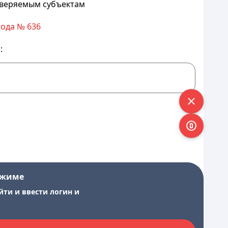
оверяемым субъектам
года № 636
:
ежиме
йти и ввести логин и