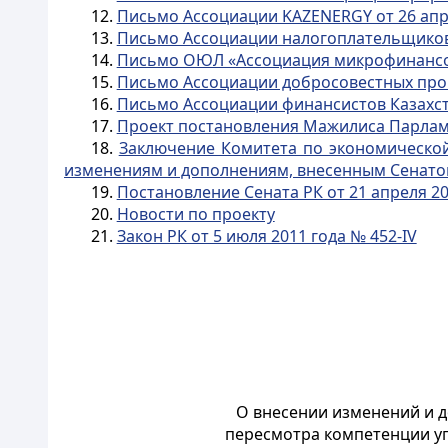
12.
Письмо Ассоциации KAZENERGY от 26 апре
13.
Письмо Ассоциации налогоплательщиков К
14.
Письмо ОЮЛ «Ассоциация микрофинансовы
15.
Письмо Ассоциации добросовестных прои
16.
Письмо Ассоциации финансистов Казахста
17.
Проект постановления Мажилиса Парламе
18.
Заключение Комитета по экономической
изменениям и дополнениям, внесенным Сенатом
19.
Постановление Сената РК от 21 апреля 20
20.
Новости по проекту
21.
Закон РК от 5 июля 2011 года № 452-IV
О внесении изменений и 
пересмотра компетенции
у