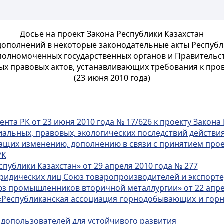
Досье на проект Закона Республики Казахстан
дополнений в некоторые законодательные акты
Республ
полномоченных государственных органов и
Правительст
ых
правовых актов, устанавливающих требования к пр
(23 июня 2010 года)
та РК от 23 июня 2010 года № 17/626 к проекту Закона
альных, правовых, экологических последствий действи
ащих изменению, дополнению в связи с принятием прое
РК
публики Казахстан» от 29 апреля 2010 года № 277
дических лиц Союз товаропроизводителей и экспортеро
з промышленников вторичной металлургии» от 22 апрел
Республиканская ассоциация горнодобывающих и горно
допользователей для устойчивого развития