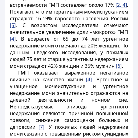
встречаемости ГМП составляет около 17%
[2, 4]
.
Полагают, что императивным мочеиспусканием
страдают 16-19% взрослого населения России
[5]
. С возрастом исследователи отмечают
значительное увеличение доли «мокрого» ГМП
[4]
. В возрасте от 65 до 74 лет ургентное
недержание мочи отмечают до 20% женщин. По
данным шведского исследования, у пожилых
людей 75 лет и старше ургентным недержанием
мочи страдают 42% женщин и 35% мужчин
[6]
.
ГМП оказывает выраженное негативное
влияние на качество жизни
[4]
. Ургентное и
учащенное мочеиспускание и ургентное
недержание мочи значительно отражаются на
дневной деятельности и ночном сне.
Непредсказуемые эпизоды ургентного
недержания являются причиной повышенной
тревоги, снижения самооценки больных и
депрессии
[7]
. У пожилых людей недержание
мочи связано с повышенным риском суицидных