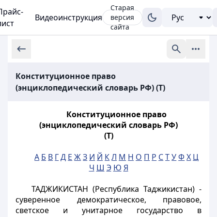
Старая
Прайс-
Видеоинструкция
версия
лист
сайта
Конституционное право
(энциклопедический словарь РФ) (Т)
Конституционное право
(энциклопедический словарь РФ)
(Т)
А
Б
В
Г
Д
Е
Ж
З
И
Й
К
Л
М
Н
О
П
Р
С
Т
У
Ф
Х
Ц
Ч
Ш
Э
Ю
Я
ТАДЖИКИСТАН (Республика Таджикистан) -
суверенное демократическое, правовое,
светское и унитарное государство в