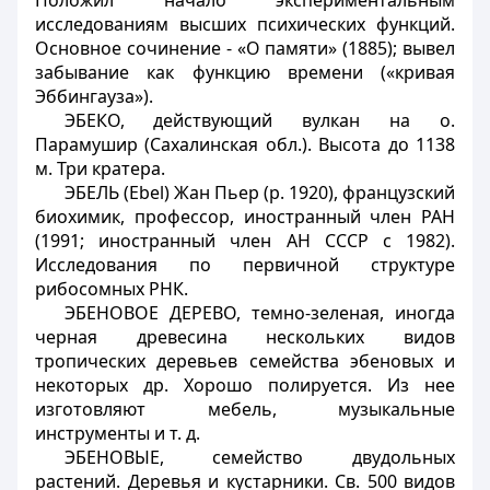
Положил начало экспериментальным
исследованиям высших психических функций.
Основное сочинение - «О памяти» (1885); вывел
забывание как функцию времени («кривая
Эббингауза»).
ЭБЕКО, действующий вулкан на о.
Парамушир (Сахалинская обл.). Высота до 1138
м. Три кратера.
ЭБЕЛЬ (Ebel) Жан Пьер (р. 1920), французский
биохимик, профессор, иностранный член РАН
(1991; иностранный член АН СССР с 1982).
Исследования по первичной структуре
рибосомных РНК.
ЭБЕНОВОЕ ДЕРЕВО, темно-зеленая, иногда
черная древесина нескольких видов
тропических деревьев семейства эбеновых и
некоторых др. Хорошо полируется. Из нее
изготовляют мебель, музыкальные
инструменты и т. д.
ЭБЕНОВЫЕ, семейство двудольных
растений. Деревья и кустарники. Св. 500 видов