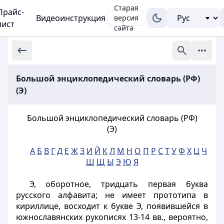
Старая
Прайс-
Видеоинструкция
версия
лист
сайта
Большой энциклопедический словарь (РФ)
(Э)
Большой энциклопедический словарь (РФ)
(Э)
А
Б
В
Г
Д
Е
Ж
З
И
Й
К
Л
М
Н
О
П
Р
С
Т
У
Ф
Х
Ц
Ч
Ш
Щ
Ы
Э
Ю
Я
Э, оборотное, тридцать первая буква
русского алфавита; не имеет прототипа в
кириллице, восходит к букве Э, появившейся в
южнославянских рукописях 13-14 вв., вероятно,