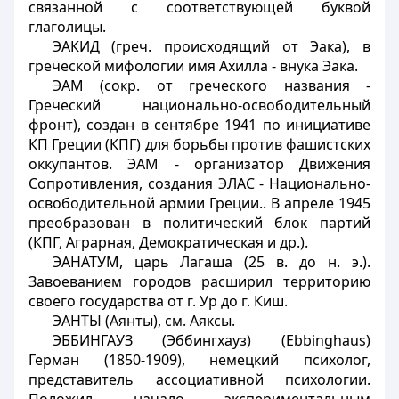
связанной с соответствующей буквой
глаголицы.
ЭАКИД (греч. происходящий от Эака), в
греческой мифологии имя Ахилла - внука Эака.
ЭАМ (сокр. от греческого названия -
Греческий национально-освободительный
фронт), создан в сентябре 1941 по инициативе
КП Греции (КПГ) для борьбы против фашистских
оккупантов. ЭАМ - организатор Движения
Сопротивления, создания ЭЛАС - Национально-
освободительной армии Греции.. В апреле 1945
преобразован в политический блок партий
(КПГ, Аграрная, Демократическая и др.).
ЭАНАТУМ, царь Лагаша (25 в. до н. э.).
Завоеванием городов расширил территорию
своего государства от г. Ур до г. Киш.
ЭАНТЫ (Аянты), см. Аяксы.
ЭББИНГАУЗ (Эббингхауз) (Ebbinghaus)
Герман (1850-1909), немецкий психолог,
представитель ассоциативной психологии.