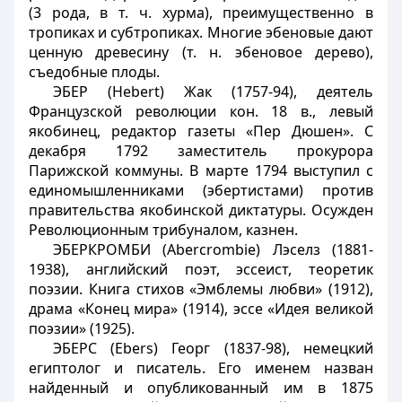
(3 рода, в т. ч. хурма), преимущественно в
тропиках и субтропиках. Многие эбеновые дают
ценную древесину (т. н. эбеновое дерево),
съедобные плоды.
ЭБЕР (Hebert) Жак (1757-94), деятель
Французской революции кон. 18 в., левый
якобинец, редактор газеты «Пер Дюшен». С
декабря 1792 заместитель прокурора
Парижской коммуны. В марте 1794 выступил с
единомышленниками (эбертистами) против
правительства якобинской диктатуры. Осужден
Революционным трибуналом, казнен.
ЭБЕРКРОМБИ (Abercrombie) Лэселз (1881-
1938), английский поэт, эссеист, теоретик
поэзии. Книга стихов «Эмблемы любви» (1912),
драма «Конец мира» (1914), эссе «Идея великой
поэзии» (1925).
ЭБЕРС (Ebers) Георг (1837-98), немецкий
египтолог и писатель. Его именем назван
найденный и опубликованный им в 1875