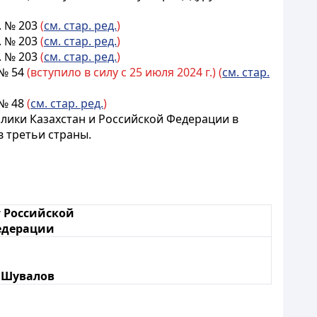
. № 203
(
см. стар. ред.
)
. № 203
(
см. стар. ред.
)
. № 203
(
см. стар. ред.
)
 № 54
(вступило в силу с 25 июля 2024 г.) (
см. стар.
 № 48
(
см. стар. ред.
)
блики Казахстан и Российской Федерации в
в третьи страны.
 Российской
едерации
 Шувалов