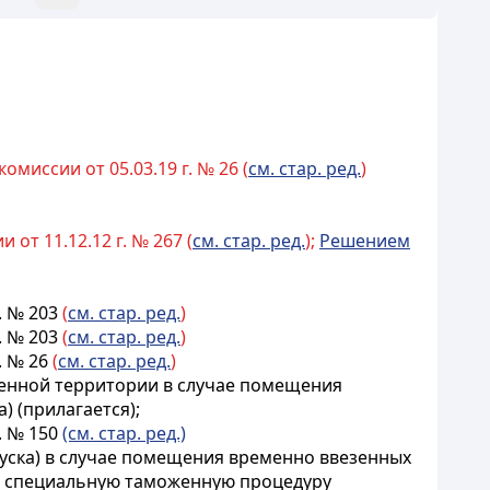
миссии от 05.03.19 г. № 26 (
см. стар. ред.
)
от 11.12.12 г. № 267 (
см. стар. ред.
);
Решением
. № 203
(
см. стар. ред.
)
. № 203
(
см. стар. ред.
)
. № 26
(
см. стар. ред.
)
енной территории в случае помещения
) (
прилагается
);
. № 150
(см. стар. ред.)
уска) в случае помещения временно ввезенных
и специальную таможенную процедуру